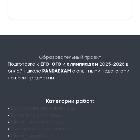
В корзину
Образовательный проект
Подготовка к
ЕГЭ
,
ОГЭ
и
олимпиадам
2025-2026 в
онлайн школе
PANDAEXAM
c опытными педагогами
по всем предметам.
Категории работ:
•
Всероссийские олимпиады
•
Вузовские олимпиады
•
Школьные олимпиады
•
Диагностические работы
•
Школьные работы