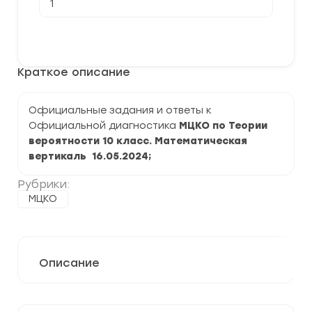
товара
[16.05.2024]
Итоговая
В корзину
диагностика
МЦКО
по
Краткое описание
теории
вероятности
10
класс.
Официальные задания и ответы к
Математическая
Официальной диагностика
МЦКО по Теории
вертикаль
вероятности 10 класс. Математическая
вертикаль 16
.05.
2024
;
Рубрики:
МЦКО
Описание