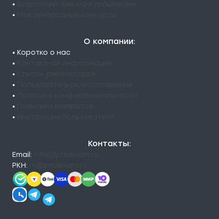
•
Всероссийские конкурсы/акции
•
Международные конкурсы
О компании:
• Коротко о нас
•
Контактная информация
•
Список репетиторов
•
Пользовательское соглашение
•
Политика конфиденциальности
•
Политика возвратов
•
Инструкция пользователя
Контакты:
Email:
info@pndexam.ru
РКН:
rn@pndexam.ru