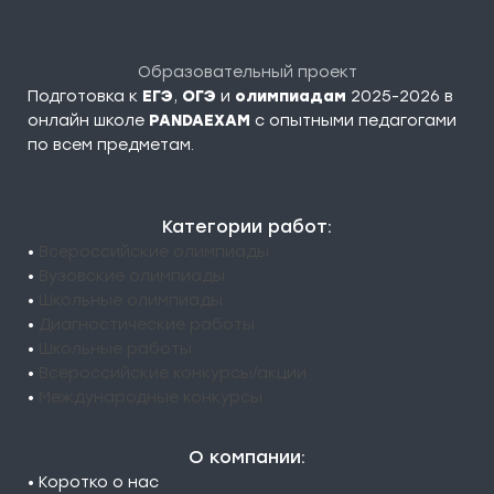
Образовательный проект
Подготовка к
ЕГЭ
,
ОГЭ
и
олимпиадам
2025-2026 в
онлайн школе
PANDAEXAM
c опытными педагогами
по всем предметам.
Категории работ:
•
Всероссийские олимпиады
•
Вузовские олимпиады
•
Школьные олимпиады
•
Диагностические работы
•
Школьные работы
•
Всероссийские конкурсы/акции
•
Международные конкурсы
О компании:
• Коротко о нас