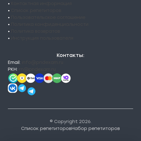
•
Контактная информация
•
Список репетиторов
•
Пользовательское соглашение
•
Политика конфиденциальности
•
Политика возвратов
•
Инструкция пользователя
Контакты:
Email:
info@pndexam.ru
РКН:
rn@pndexam.ru
© Copyright 2026.
Список репетиторов
Набор репетиторов