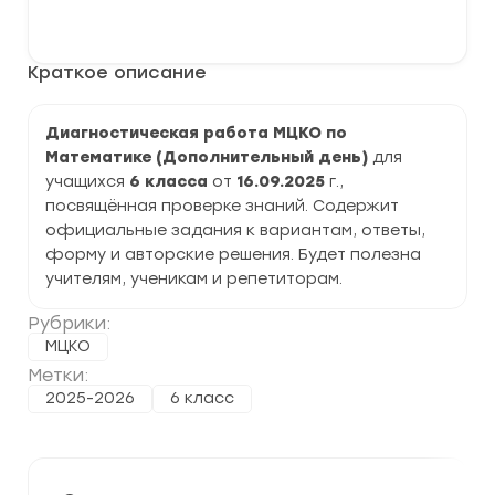
Диагностическая
В корзину
работа
МЦКО
по
Краткое описание
Математике
6
класс
задания,
Диагностическая работа МЦКО по
ответы
Математике (Дополнительный день)
для
учащихся
6 класса
от
16.09.2025
г.,
посвящённая проверке знаний. Содержит
официальные задания к вариантам, ответы,
форму и авторские решения. Будет полезна
учителям, ученикам и репетиторам.
Рубрики:
МЦКО
Метки:
2025-2026
6 класс