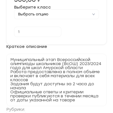
Выберите класс
Количество
В корзину
товара
[16.11.2023]
Муниципальный
этап
Краткое описание
по
Обществознанию
2023-
Муниципальный этап Всероссийской
2024
олимпиады школьников (ВсОШ) 2023/2024
Амурская
года для школ Амурской области
область
Работа предоставлена в полном объёме
28
и включает в себя материалы для всех
регион
классов
Задания будут доступны за 2 часа до
начала
Официальные ответы и критерии
проверки публикуются в течении месяца
от даты указанной на товаре
Рубрики: