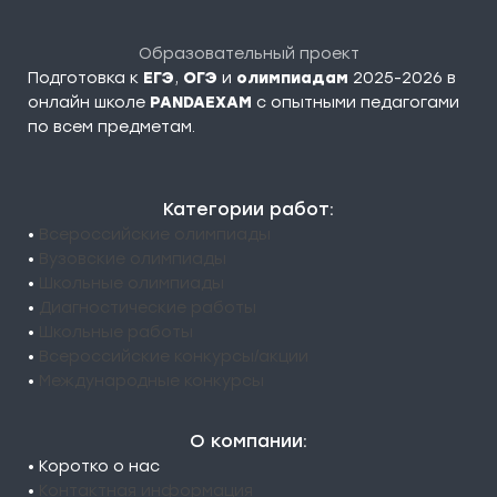
Образовательный проект
Подготовка к
ЕГЭ
,
ОГЭ
и
олимпиадам
2025-2026 в
онлайн школе
PANDAEXAM
c опытными педагогами
по всем предметам.
Категории работ:
•
Всероссийские олимпиады
•
Вузовские олимпиады
•
Школьные олимпиады
•
Диагностические работы
•
Школьные работы
•
Всероссийские конкурсы/акции
•
Международные конкурсы
О компании:
• Коротко о нас
•
Контактная информация