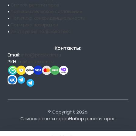
•
Список репетиторов
•
Пользовательское соглашение
•
Политика конфиденциальности
•
Политика возвратов
•
Инструкция пользователя
Контакты:
Email:
info@pndexam.ru
РКН:
rn@pndexam.ru
© Copyright 2026.
Список репетиторов
Набор репетиторов