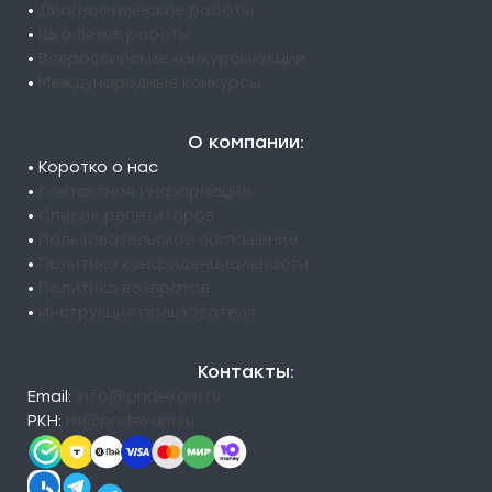
•
Диагностические работы
•
Школьные работы
•
Всероссийские конкурсы/акции
•
Международные конкурсы
О компании:
• Коротко о нас
•
Контактная информация
•
Список репетиторов
•
Пользовательское соглашение
•
Политика конфиденциальности
•
Политика возвратов
•
Инструкция пользователя
Контакты:
Email:
info@pndexam.ru
РКН:
rn@pndexam.ru