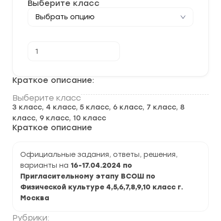
Выберите класс
Количество
В корзину
товара
[16-
17.04.2024]
Пригласительный
Краткое описание:
школьный
этап
Выберите класс
ВСОШ
3 класс, 4 класс, 5 класс, 6 класс, 7 класс, 8
по
Физической
класс, 9 класс, 10 класс
культуре
Краткое описание
2024-
2025
гг.
Официальные задания, ответы, решения,
варианты на
16-17.04.2024 по
Пригласительному этапу ВСОШ по
Физической культуре 4,5,6,7,8,9,10 класс г.
Москва
Рубрики: