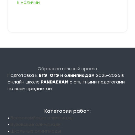
В наличии
349,00 ₽
–
379,00 ₽
Выберите параметры
Образовательный проект
Подготовка к
ЕГЭ
,
ОГЭ
и
олимпиадам
2025-2026 в
онлайн школе
PANDAEXAM
c опытными педагогами
по всем предметам.
Категории работ:
•
Всероссийские олимпиады
•
Вузовские олимпиады
•
Школьные олимпиады