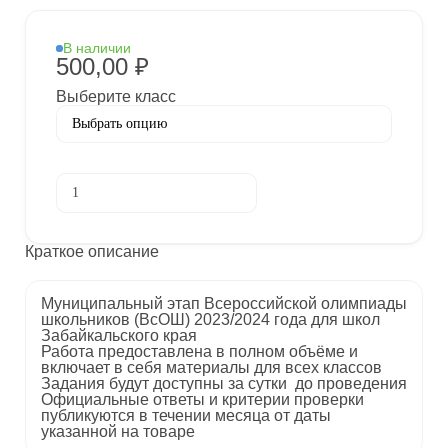
В наличии
500,00
₽
Выберите класс
Количество
В корзину
товара
[16-
17.11.2023]
Муниципальный
Краткое описание
этап
по
Физической
Муниципальный этап Всероссийской олимпиады
культуре
школьников (ВсОШ) 2023/2024 года для школ
2023-
Забайкальского края
2024
Работа предоставлена в полном объёме и
учебный
включает в себя материалы для всех классов
год
Задания будут доступны за сутки до проведения
по
Официальные ответы и критерии проверки
Забайкальскому
публикуются в течении месяца от даты
краю
указанной на товаре
75