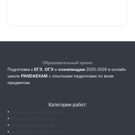
Выберите параметры
Образовательный проект
Подготовка к
ЕГЭ
,
ОГЭ
и
олимпиадам
2025-2026 в онлайн
школе
PANDAEXAM
c опытными педагогами по всем
предметам.
Категории работ:
•
Всероссийские олимпиады
•
Вузовские олимпиады
•
Школьные олимпиады
•
Диагностические работы