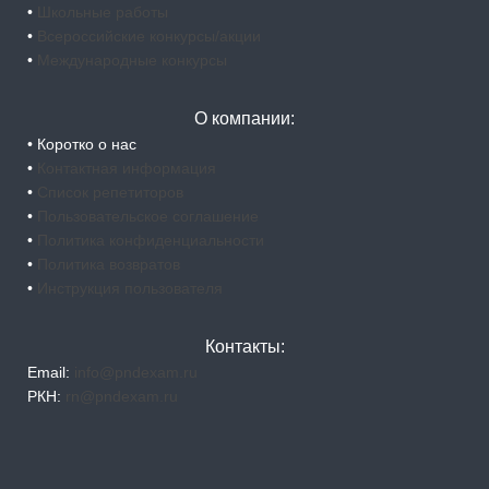
•
Школьные работы
•
Всероссийские конкурсы/акции
•
Международные конкурсы
О компании:
• Коротко о нас
•
Контактная информация
•
Список репетиторов
•
Пользовательское соглашение
•
Политика конфиденциальности
•
Политика возвратов
•
Инструкция пользователя
Контакты:
Email:
info@pndexam.ru
РКН:
rn@pndexam.ru