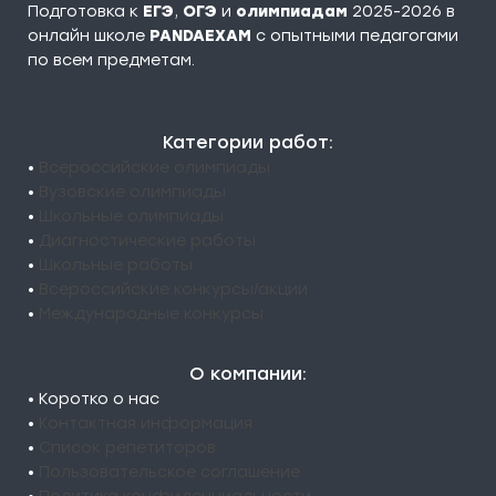
Подготовка к
ЕГЭ
,
ОГЭ
и
олимпиадам
2025-2026 в
онлайн школе
PANDAEXAM
c опытными педагогами
по всем предметам.
Категории работ:
•
Всероссийские олимпиады
•
Вузовские олимпиады
•
Школьные олимпиады
•
Диагностические работы
•
Школьные работы
•
Всероссийские конкурсы/акции
•
Международные конкурсы
О компании:
• Коротко о нас
•
Контактная информация
•
Список репетиторов
•
Пользовательское соглашение