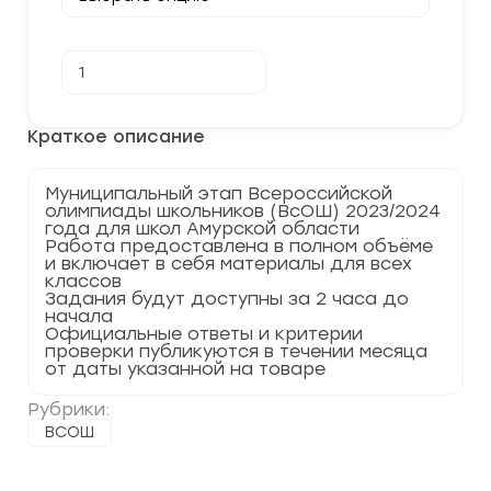
Количество
В корзину
товара
[17.11.2023]
Муниципальный
этап
Краткое описание
по
Физике
2023-
Муниципальный этап Всероссийской
2024
олимпиады школьников (ВсОШ) 2023/2024
Амурская
года для школ Амурской области
область
Работа предоставлена в полном объёме
28
и включает в себя материалы для всех
регион
классов
Задания будут доступны за 2 часа до
начала
Официальные ответы и критерии
проверки публикуются в течении месяца
от даты указанной на товаре
Рубрики:
ВСОШ