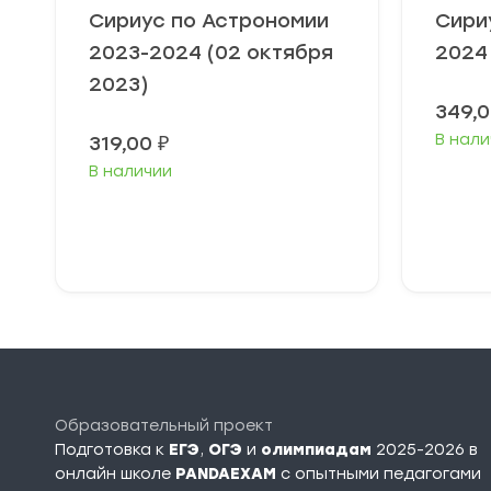
Сириус по Астрономии
Сири
2023-2024 (02 октября
2024
2023)
349,
В нали
319,00
₽
В наличии
Выберите
В
параметры
п
Образовательный проект
Подготовка к
ЕГЭ
,
ОГЭ
и
олимпиадам
2025-2026 в
онлайн школе
PANDAEXAM
c опытными педагогами