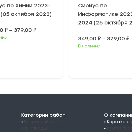
ус по Химии 2023-
Сириус по
 (05 октября 2023)
Информатике 202
2024 (26 октября 
Диапазон
00
₽
–
379,00
₽
цен:
чии
349,00
₽
–
379,00
₽
349,00 ₽
–
В наличии
3
379,00 ₽
3
ыберите
Выберите
араметры
параметры
Категории работ:
О компани
•
Всероссийские
• Коротко о
олимпиады
•
Контактна