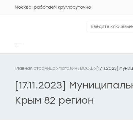
Перейти
к
Москва, работаем круглосуточно
содержанию
Введите
ключевые
фразы...
Кнопка
бокового
меню
Главная страница
Магазин
ВСОШ
[17.11.2023] Му
[17.11.2023] Муниципал
Крым 82 регион