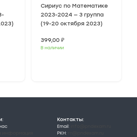
Сириус по Математике
3-
2023-2024 — 3 группа
2023)
(19-20 октября 2023)
Диапазон
399,00
₽
цен:
В наличии
49,00 ₽
–
79,00 ₽
Выберите
параметры
и:
Контакты:
 нас
Email:
info@pndexam.ru
я информация
РКН:
rn@pndexam.ru