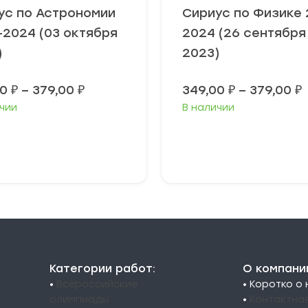
ус по Астрономии
Сириус по Физике 
-2024 (03 октября
2024 (26 сентября
)
2023)
Диапазон
00
₽
–
379,00
₽
349,00
₽
–
379,00
₽
цен:
чии
В наличии
349,00 ₽
3
–
379,00 ₽
3
ыберите
Выберите
араметры
параметры
Категории работ:
О компани
•
Всероссийские
• Коротко о
олимпиады
•
Контактна