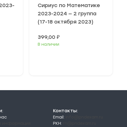
2023-
Сириус по Математике
2023-2024 — 2 группа
(17-18 октября 2023)
Диапазон
399,00
₽
цен:
В наличии
49,00 ₽
–
79,00 ₽
Выберите
параметры
и:
Контакты:
 нас
Email:
info@pndexam.ru
я информация
РКН:
rn@pndexam.ru