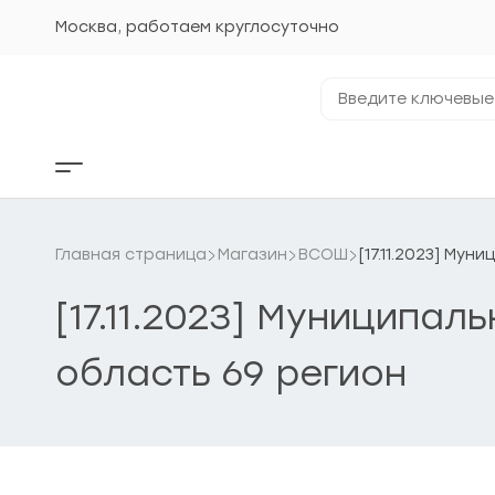
Перейти
к
Москва, работаем круглосуточно
содержанию
Введите
ключевые
фразы...
Кнопка
бокового
меню
Главная страница
Магазин
ВСОШ
[17.11.2023] Му
[17.11.2023] Муниципал
область 69 регион