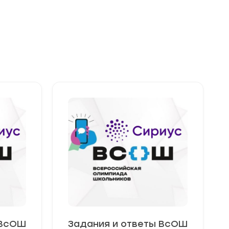
 ВсОШ
Задания и ответы ВсОШ