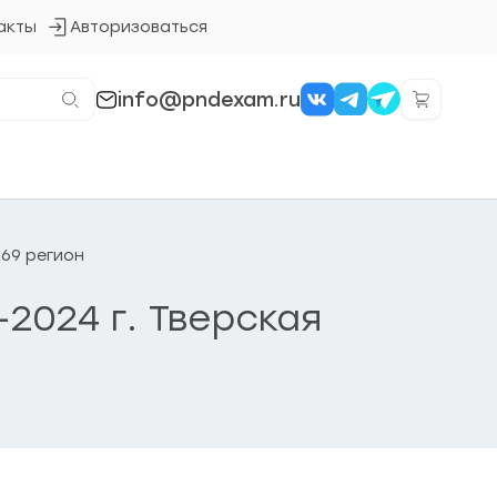
акты
Авторизоваться
Кнопка
входа
в
систему
info@pndexam.ru
 69 регион
-2024 г. Тверская