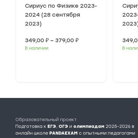
Сириус по Физике 2023-
Сири
2024 (28 сентября
2023
2023)
2023
Диапазон
349,00
₽
–
379,00
₽
349,
цен:
В наличии
В нали
349,00 ₽
–
379,00 ₽
Выберите
В
параметры
п
Образовательный проект
Подготовка к
ЕГЭ
,
ОГЭ
и
олимпиадам
2025-2026 в
онлайн школе
PANDAEXAM
c опытными педагогами