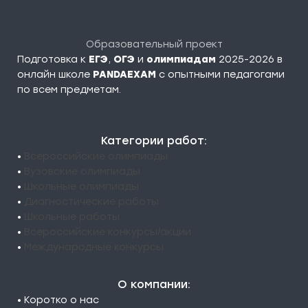
Образовательный проект
Подготовка к
ЕГЭ
,
ОГЭ
и
олимпиадам
2025-2026 в
онлайн школе
PANDAEXAM
c опытными педагогами
по всем предметам.
Категории работ:
•
Всероссийские олимпиады
•
Вузовские олимпиады
•
Школьные олимпиады
•
Диагностические работы
•
Школьные работы
•
Всероссийские конкурсы/акции
•
Международные конкурсы
О компании:
• Коротко о нас