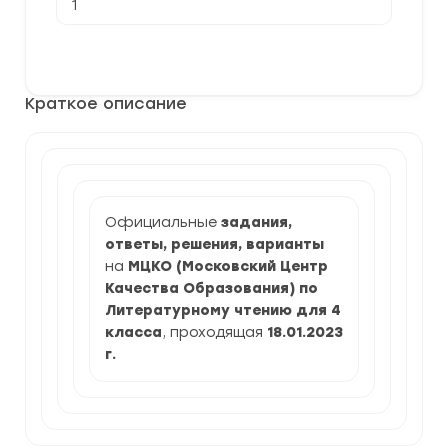
товара
[18.01.2023]
Диагностическая
В корзину
работа
МЦКО
по
Краткое описание
Литературному
чтению
4
класс
задания
и
ответы
Официальные
задания,
ответы, решения, варианты
на
МЦКО (Московский Центр
Качества Образования)
по
Литературному чтению для 4
класса
, проходящая
18.01.2023
г.