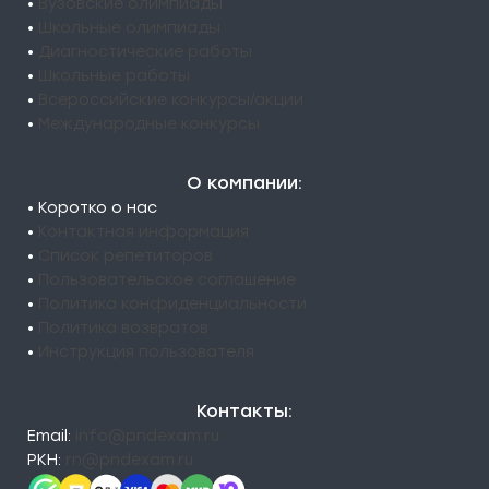
•
Вузовские олимпиады
•
Школьные олимпиады
•
Диагностические работы
•
Школьные работы
•
Всероссийские конкурсы/акции
•
Международные конкурсы
О компании:
• Коротко о нас
•
Контактная информация
•
Список репетиторов
•
Пользовательское соглашение
•
Политика конфиденциальности
•
Политика возвратов
•
Инструкция пользователя
Контакты:
Email:
info@pndexam.ru
РКН:
rn@pndexam.ru