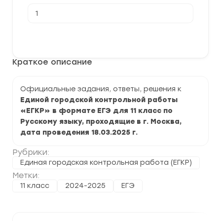
Количество
товара
[18.03.2025]
Единая
В корзину
городская
контрольная
работа
Краткое описание
по
Русскому
языку
11
Официальные задания, ответы, решения к
класс
Единой городской контрольной работы
задания
и
«ЕГКР» в формате ЕГЭ для 11 класс по
ответы
Русскому языку, проходящие в г. Москва,
дата проведения 18.03.2025 г.
Рубрики:
Единая городская контрольная работа (ЕГКР)
Метки:
11 класс
2024-2025
ЕГЭ