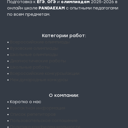
Подготовка к
ЕГЭ
,
ОГЭ
и
олимпиадам
2025-2026 в
онлайн школе
PANDAEXAM
c опытными педагогами
по всем предметам.
Категории работ:
•
Всероссийские олимпиады
•
Вузовские олимпиады
•
Школьные олимпиады
•
Диагностические работы
•
Школьные работы
•
Всероссийские конкурсы/акции
•
Международные конкурсы
О компании:
• Коротко о нас
•
Контактная информация
•
Список репетиторов
•
Пользовательское соглашение
•
Политика конфиденциальности