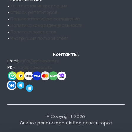
•
Контактная информация
•
Список репетиторов
•
Пользовательское соглашение
•
Политика конфиденциальности
•
Политика возвратов
•
Инструкция пользователя
Контакты:
Email:
info@pndexam.ru
РКН:
rn@pndexam.ru
© Copyright 2026.
Список репетиторов
Набор репетиторов