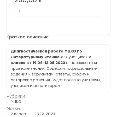
250,00
₽
Количество
товара
[19.04-
12.05.2023]
В корзину
Официальная
диагностическая
работа
Краткое описание
МЦКО
по
литературному
чтению
Диагностическая работа МЦКО по
2
Литературному чтению
для учащихся
2
класс
класса
от
19.04-12.05.2023
г., посвящённая
проверке знаний. Содержит официальные
задания к вариантам, ответы, форму и
авторские решения. Будет полезна учителям,
ученикам и репетиторам.
Рубрики:
МЦКО
Метки:
2 класс
2022-2023