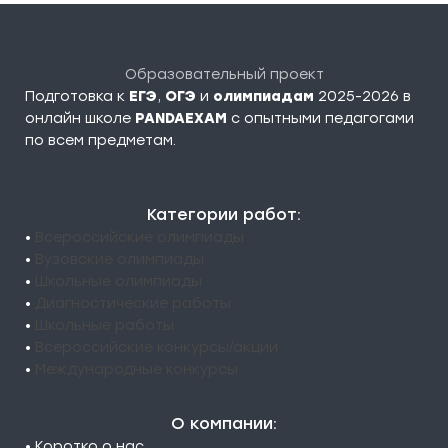
Образовательный проект
Подготовка к
ЕГЭ
,
ОГЭ
и
олимпиадам
2025-2026 в
онлайн школе
PANDAEXAM
c опытными педагогами
по всем предметам.
Категории работ:
•
Всероссийские олимпиады
•
Вузовские олимпиады
•
Школьные олимпиады
•
Диагностические работы
•
Школьные работы
•
Всероссийские конкурсы/акции
•
Международные конкурсы
О компании:
• Коротко о нас