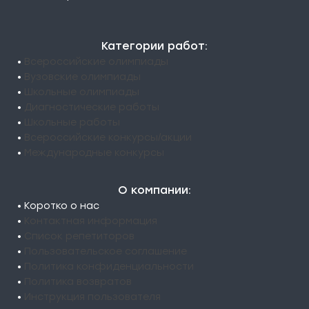
Категории работ:
•
Всероссийские олимпиады
•
Вузовские олимпиады
•
Школьные олимпиады
•
Диагностические работы
•
Школьные работы
•
Всероссийские конкурсы/акции
•
Международные конкурсы
О компании:
• Коротко о нас
•
Контактная информация
•
Список репетиторов
•
Пользовательское соглашение
•
Политика конфиденциальности
•
Политика возвратов
•
Инструкция пользователя