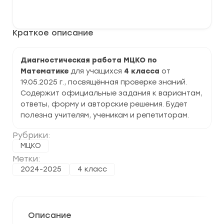
Диагностическая
В корзину
работа
МЦКО
по
Краткое описание
Математике
4
класс
задания
Диагностическая работа МЦКО по
и
Математике
для учащихся
4 класса
от
ответы
19.05.2025 г., посвящённая проверке знаний.
Содержит официальные задания к вариантам,
ответы, форму и авторские решения. Будет
полезна учителям, ученикам и репетиторам.
Рубрики:
МЦКО
Метки:
2024-2025
4 класс
Описание