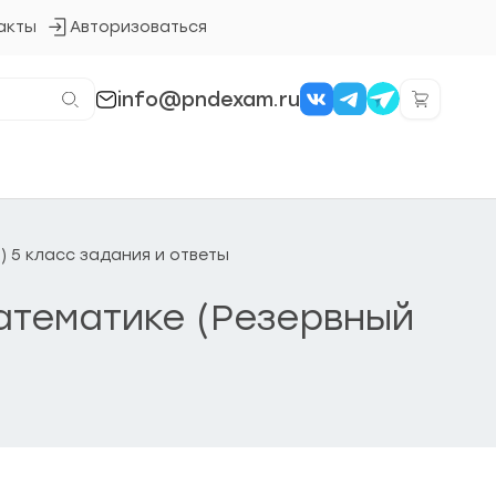
акты
Авторизоваться
Кнопка
входа
в
систему
info@pndexam.ru
) 5 класс задания и ответы
атематике (Резервный