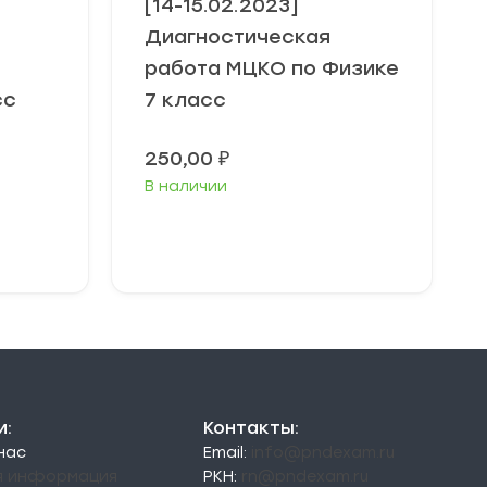
[14-15.02.2023]
Диагностическая
работа МЦКО по Физике
сс
7 класс
250,00
₽
В наличии
В корзину
и:
Контакты:
 нас
Email:
info@pndexam.ru
я информация
РКН:
rn@pndexam.ru