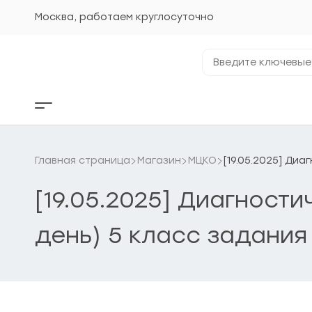
Перейти
к
Москва, работаем круглосуточно
содержанию
Введите
ключевые
фразы...
Кнопка
бокового
меню
Главная страница
Магазин
МЦКО
[19.05.2025] Ди
[19.05.2025] Диагност
день) 5 класс задания