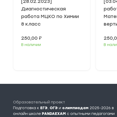
[28.02.2023]
[03.0
Диагностическая
рабо
работа МЦКО по Химии
Мате
8 класс
верт
250,00
₽
250,
В наличии
В нали
В корзину
Образовательный проект
Подготовка к
ЕГЭ
,
ОГЭ
и
олимпиадам
2025-2026 в
онлайн школе
PANDAEXAM
c опытными педагогами