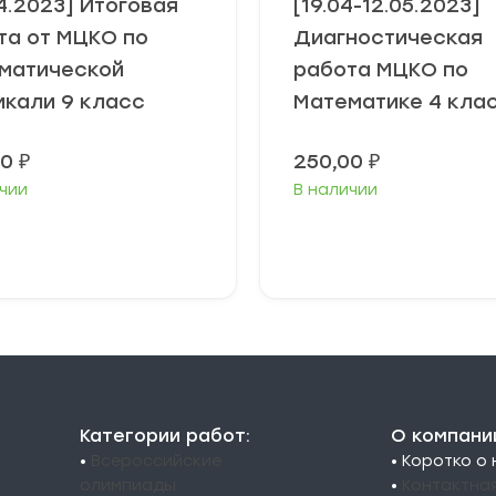
4.2023] Итоговая
[19.04-12.05.2023]
та от МЦКО по
Диагностическая
матической
работа МЦКО по
икали 9 класс
Математике 4 кла
00
₽
250,00
₽
чии
В наличии
В корзину
В корзину
Категории работ:
О компани
•
Всероссийские
• Коротко о
олимпиады
•
Контактна