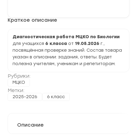
Диагностическая
В корзину
работа
МЦКО
по
Краткое описание
Биологии
6
класс
задания,
Диагностическая работа МЦКО по Биологии
ответы
для учащихся
6 класса
от
19.05.2026
г.,
посвящённая проверке знаний. Состав товара
указан в описании: задания, ответы. Будет
полезна учителям, ученикам и репетиторам.
Рубрики:
МЦКО
Метки:
2025-2026
6 класс
Описание