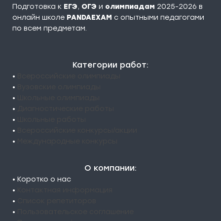
Подготовка к
ЕГЭ
,
ОГЭ
и
олимпиадам
2025-2026 в
онлайн школе
PANDAEXAM
c опытными педагогами
по всем предметам.
Категории работ:
•
Всероссийские олимпиады
•
Вузовские олимпиады
•
Школьные олимпиады
•
Диагностические работы
•
Школьные работы
•
Всероссийские конкурсы/акции
•
Международные конкурсы
О компании:
• Коротко о нас
•
Контактная информация
•
Список репетиторов
•
Пользовательское соглашение