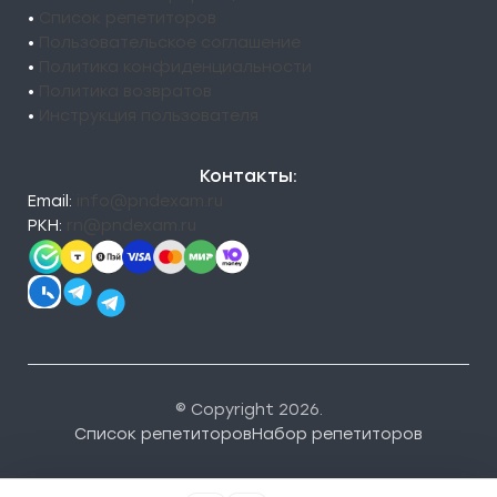
•
Список репетиторов
•
Пользовательское соглашение
•
Политика конфиденциальности
•
Политика возвратов
•
Инструкция пользователя
Контакты:
Email:
info@pndexam.ru
РКН:
rn@pndexam.ru
© Copyright 2026.
Список репетиторов
Набор репетиторов