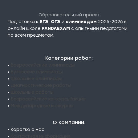
Образовательный проект
Подготовка к
ЕГЭ
,
ОГЭ
и
олимпиадам
2025-2026 в
онлайн школе
PANDAEXAM
c опытными педагогами
по всем предметам.
Категории работ:
•
Всероссийские олимпиады
•
Вузовские олимпиады
•
Школьные олимпиады
•
Диагностические работы
•
Школьные работы
•
Всероссийские конкурсы/акции
•
Международные конкурсы
О компании:
• Коротко о нас
•
Контактная информация