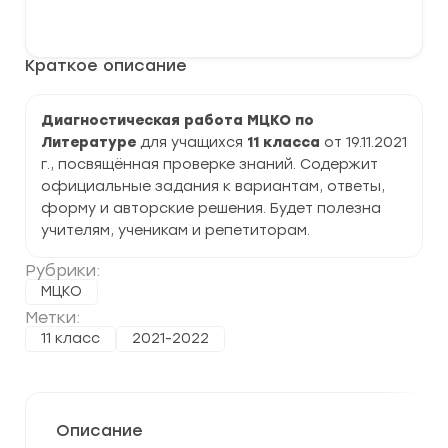
Диагностическая
В корзину
работа
МЦКО
по
Краткое описание
Литературе
11
класс
задания
Диагностическая работа МЦКО по
и
Литературе
для учащихся
11 класса
от 19.11.2021
ответы
г., посвящённая проверке знаний. Содержит
официальные задания к вариантам, ответы,
форму и авторские решения. Будет полезна
учителям, ученикам и репетиторам.
Рубрики:
МЦКО
Метки:
11 класс
2021-2022
Описание