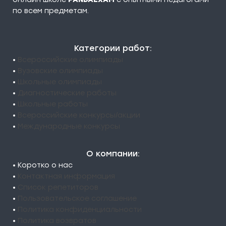
по всем предметам.
Категории работ:
•
Всероссийские олимпиады
•
Вузовские олимпиады
•
Школьные олимпиады
•
Диагностические работы
•
Школьные работы
•
Всероссийские конкурсы/акции
•
Международные конкурсы
О компании:
• Коротко о нас
•
Контактная информация
•
Список репетиторов
•
Пользовательское соглашение
•
Политика конфиденциальности
•
Политика возвратов