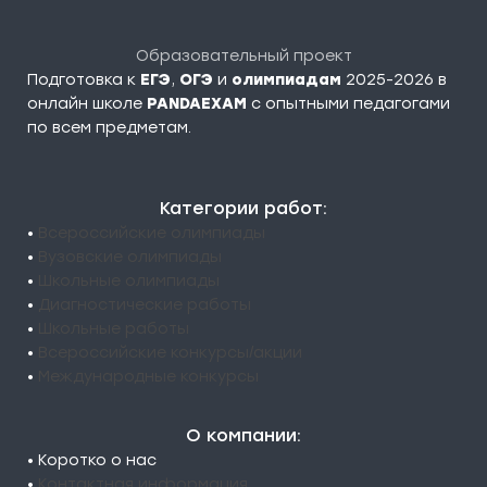
Образовательный проект
Подготовка к
ЕГЭ
,
ОГЭ
и
олимпиадам
2025-2026 в
онлайн школе
PANDAEXAM
c опытными педагогами
по всем предметам.
Категории работ:
•
Всероссийские олимпиады
•
Вузовские олимпиады
•
Школьные олимпиады
•
Диагностические работы
•
Школьные работы
•
Всероссийские конкурсы/акции
•
Международные конкурсы
О компании:
• Коротко о нас
•
Контактная информация