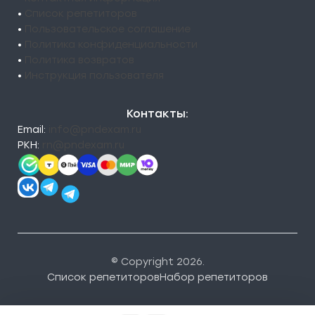
•
Список репетиторов
•
Пользовательское соглашение
•
Политика конфиденциальности
•
Политика возвратов
•
Инструкция пользователя
Контакты:
Email:
info@pndexam.ru
РКН:
rn@pndexam.ru
© Copyright 2026.
Список репетиторов
Набор репетиторов