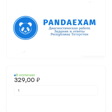
В наличии
329,00
₽
Количество
товара
[19.12.2023]
Мониторинговая
В корзину
диагностическая
работа
ЕГЭ