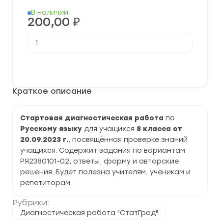
В наличии
200,00
₽
Количество
товара
[20.09.2023]
Стартовая
В корзину
диагностическая
работа
по
Краткое описание
Русскому
языку
8
класс
Стартовая диагностическая работа
по
(РЯ2380101-
Русскому языку
для учащихся
8 класса от
02)
задания
20.09.2023 г.
, посвящённая проверке знаний
и
учащихся. Содержит задания по вариантам
ответы
РЯ2380101-02, ответы, форму и авторские
решения. Будет полезна учителям, ученикам и
репетиторам.
Рубрики:
Диагностическая работа "СтатГрад"