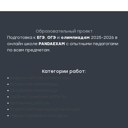
Образовательный проект
Подготовка к
ЕГЭ
,
ОГЭ
и
олимпиадам
2025-2026 в
онлайн школе
PANDAEXAM
c опытными педагогами
по всем предметам.
Категории работ:
•
Всероссийские олимпиады
•
Вузовские олимпиады
•
Школьные олимпиады
•
Диагностические работы
•
Школьные работы
•
Всероссийские конкурсы/акции
•
Международные конкурсы