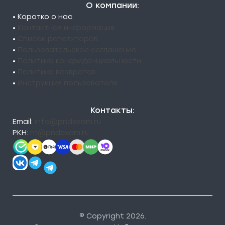
О компании:
• Коротко о нас
•
Контактная информация
•
Список репетиторов
•
Пользовательское соглашение
•
Политика конфиденциальности
•
Политика возвратов
•
Инструкция пользователя
Контакты:
Email:
info@pndexam.ru
РКН:
rn@pndexam.ru
© Copyright 2026.