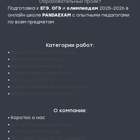
Образовательный проект
Подготовка к
ЕГЭ
,
ОГЭ
и
олимпиадам
2025-2026 в
онлайн школе
PANDAEXAM
c опытными педагогами
по всем предметам.
Категории работ:
•
Всероссийские олимпиады
•
Вузовские олимпиады
•
Школьные олимпиады
•
Диагностические работы
•
Школьные работы
•
Всероссийские конкурсы/акции
•
Международные конкурсы
О компании:
• Коротко о нас
•
Контактная информация
•
Список репетиторов
•
Пользовательское соглашение