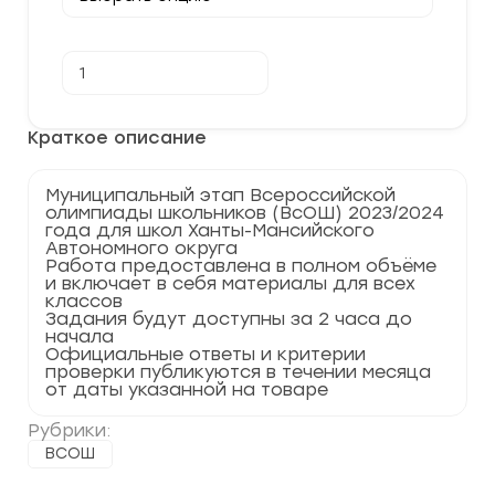
Количество
В корзину
товара
[20.11.2023]
Муниципальный
этап
Краткое описание
по
Экономике
2023-
Муниципальный этап Всероссийской
2024
олимпиады школьников (ВсОШ) 2023/2024
г.
года для школ Ханты-Мансийского
ХМАО
Автономного округа
86
Работа предоставлена в полном объёме
регион
и включает в себя материалы для всех
классов
Задания будут доступны за 2 часа до
начала
Официальные ответы и критерии
проверки публикуются в течении месяца
от даты указанной на товаре
Рубрики:
ВСОШ