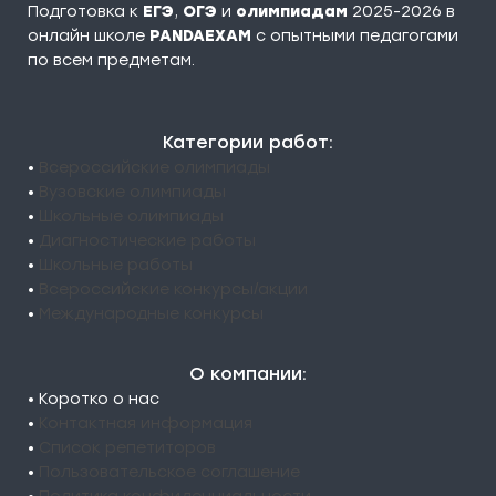
Подготовка к
ЕГЭ
,
ОГЭ
и
олимпиадам
2025-2026 в
онлайн школе
PANDAEXAM
c опытными педагогами
по всем предметам.
Категории работ:
•
Всероссийские олимпиады
•
Вузовские олимпиады
•
Школьные олимпиады
•
Диагностические работы
•
Школьные работы
•
Всероссийские конкурсы/акции
•
Международные конкурсы
О компании:
• Коротко о нас
•
Контактная информация
•
Список репетиторов
•
Пользовательское соглашение