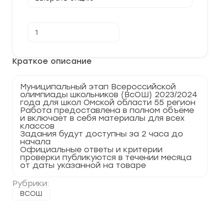
Количество
В корзину
товара
[20.11.2023]
Муниципальный
этап
Краткое описание
по
Физике
2023-
Муниципальный этап Всероссийской
2024
олимпиады школьников (ВсОШ) 2023/2024
г.
года для школ Омской области 55 регион
Омская
Работа предоставлена в полном объёме
область
и включает в себя материалы для всех
55
классов
регион
Задания будут доступны за 2 часа до
начала
Официальные ответы и критерии
проверки публикуются в течении месяца
от даты указанной на товаре
Рубрики:
ВСОШ