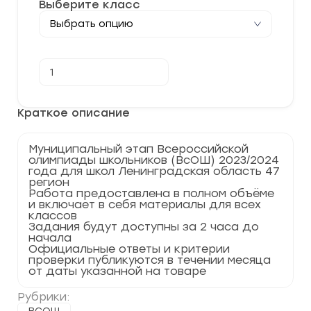
Выберите класс
Количество
В корзину
товара
[20.11.2023]
Муниципальный
этап
Краткое описание
по
Праву
2023-
Муниципальный этап Всероссийской
2024
олимпиады школьников (ВсОШ) 2023/2024
г.
года для школ Ленинградская область 47
Ленинградская
регион
область
Работа предоставлена в полном объёме
47
и включает в себя материалы для всех
регион
классов
Задания будут доступны за 2 часа до
начала
Официальные ответы и критерии
проверки публикуются в течении месяца
от даты указанной на товаре
Рубрики: