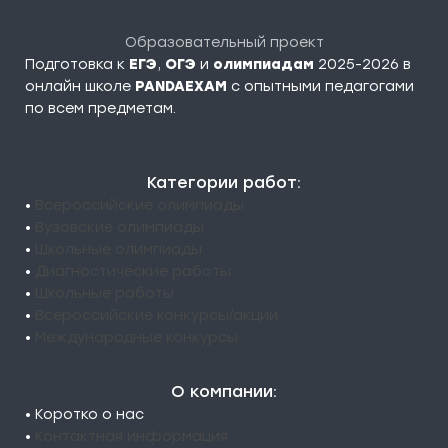
Образовательный проект
Подготовка к
ЕГЭ
,
ОГЭ
и
олимпиадам
2025-2026 в
онлайн школе
PANDAEXAM
c опытными педагогами
по всем предметам.
Категории работ:
•
Всероссийские олимпиады
•
Вузовские олимпиады
•
Школьные олимпиады
•
Диагностические работы
•
Школьные работы
•
Всероссийские конкурсы/акции
•
Международные конкурсы
О компании:
• Коротко о нас
•
Контактная информация