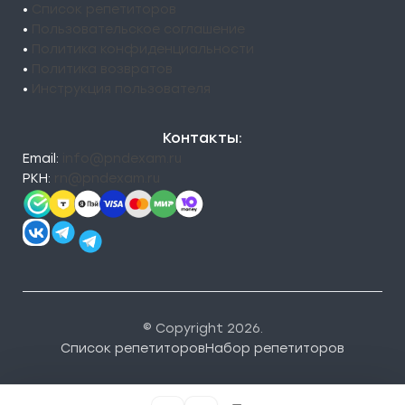
•
Список репетиторов
•
Пользовательское соглашение
•
Политика конфиденциальности
•
Политика возвратов
•
Инструкция пользователя
Контакты:
Email:
info@pndexam.ru
РКН:
rn@pndexam.ru
© Copyright 2026.
Список репетиторов
Набор репетиторов