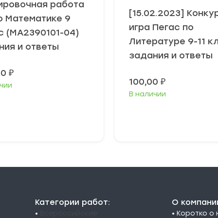
ировочная работа
[15.02.2023] Конку
о Математике 9
игра Пегас по
с (МА2390101-04)
Литературе 9-11 к
ния и ответы
задания и ответы
00
₽
100,00
₽
чии
В наличии
В корзину
В корзину
Категории работ:
О компани
•
Всероссийские
• Коротко о