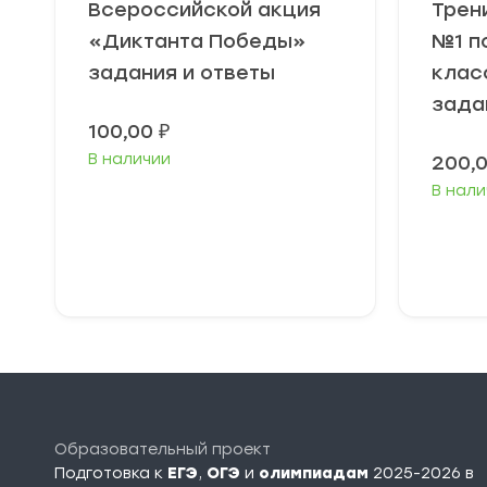
Всероссийской акция
Трен
«Диктанта Победы»
№1 п
задания и ответы
клас
зада
100,00
₽
В наличии
200,
В нали
В корзину
Образовательный проект
Подготовка к
ЕГЭ
,
ОГЭ
и
олимпиадам
2025-2026 в