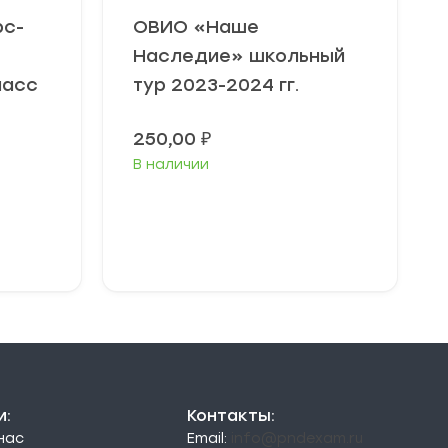
рс-
ОВИО «Наше
Наследие» школьный
ласс
тур 2023-2024 гг.
250,00
₽
В наличии
В корзину
и:
Контакты:
 нас
Email:
info@pndexam.ru