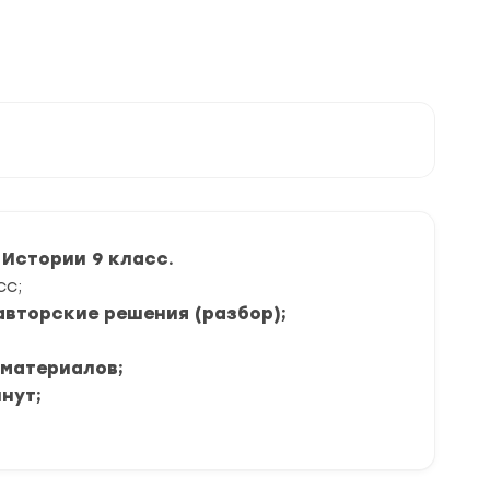
Истории 9 класс.
сс;
 авторские решения (разбор);
 материалов;
инут;