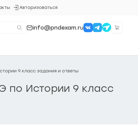
акты
Авторизоваться
Кнопка
входа
в
систему
info@pndexam.ru
Истории 9 класс задания и ответы
ГЭ по Истории 9 класс