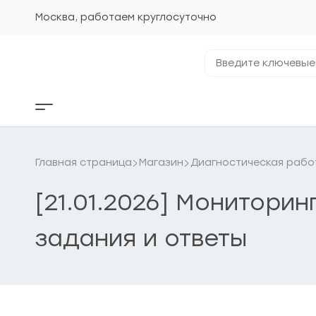
Перейти
к
Москва, работаем круглосуточно
содержанию
Введите
ключевые
фразы...
Кнопка
бокового
меню
Главная страница
Магазин
Диагностическая рабо
[21.01.2026] Монитори
задания и ответы