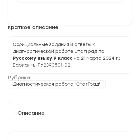
[21.03.2024]
Диагностическая
В корзину
работа
№2
по
Краткое описание
русскому
языку
9
класс
Официальные задания и ответы к
2023-
диагностической работе СтатГрад по
2024
гг.
Русскому языку 9 класс
на 21 марта 2024 г.;
Варианты РУ2390501-02;
Рубрики:
Диагностическая работа "СтатГрад"
Описание