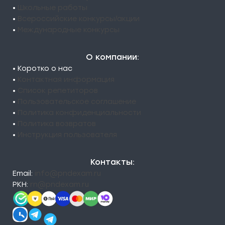
•
Школьные работы
•
Всероссийские конкурсы/акции
•
Международные конкурсы
О компании:
• Коротко о нас
•
Контактная информация
•
Список репетиторов
•
Пользовательское соглашение
•
Политика конфиденциальности
•
Политика возвратов
•
Инструкция пользователя
Контакты:
Email:
info@pndexam.ru
РКН:
rn@pndexam.ru