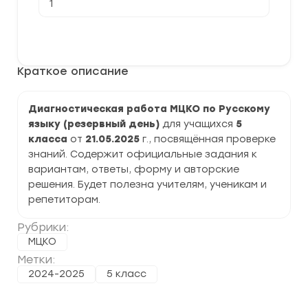
товара
[21.05.2025]
Диагностическая
В корзину
работа
МЦКО
по
Краткое описание
Русскому
языку
5
класс
Диагностическая работа МЦКО по Русскому
задания
языку (резервный день)
для учащихся
5
и
ответы
класса
от
21.05.2025
г., посвящённая проверке
знаний. Содержит официальные задания к
вариантам, ответы, форму и авторские
решения. Будет полезна учителям, ученикам и
репетиторам.
Рубрики:
МЦКО
Метки:
2024-2025
5 класс