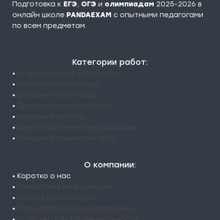
Подготовка к
ЕГЭ
,
ОГЭ
и
олимпиадам
2025-2026 в
онлайн школе
PANDAEXAM
c опытными педагогами
по всем предметам.
Категории работ:
•
Всероссийские олимпиады
•
Вузовские олимпиады
•
Школьные олимпиады
•
Диагностические работы
•
Школьные работы
•
Всероссийские конкурсы/акции
•
Международные конкурсы
О компании:
• Коротко о нас
•
Контактная информация
•
Список репетиторов
•
Пользовательское соглашение
•
Политика конфиденциальности