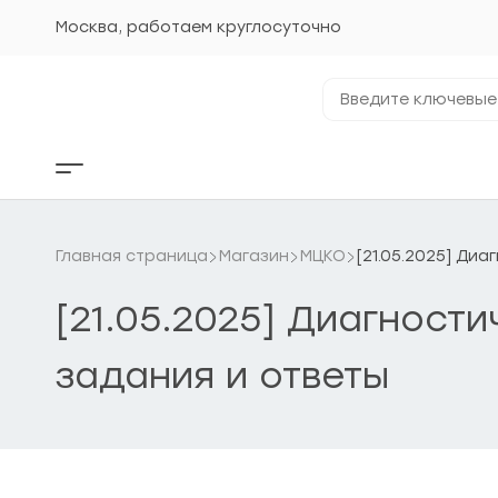
Перейти
к
Москва, работаем круглосуточно
содержанию
Введите
ключевые
фразы...
Кнопка
бокового
меню
Главная страница
Магазин
МЦКО
[21.05.2025] Ди
[21.05.2025] Диагност
задания и ответы