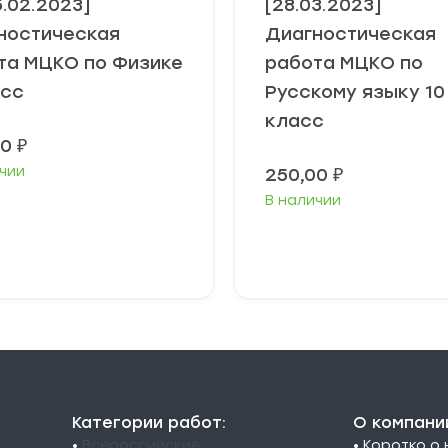
5.02.2023]
[28.03.2023]
ностическая
Диагностическая
та МЦКО по Физике
работа МЦКО по
асс
Русскому языку 10
класс
00
₽
чии
250,00
₽
В наличии
В корзину
В корзину
Категории работ:
О компани
•
Всероссийские
• Коротко о