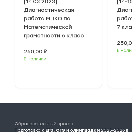
[14.03.2023]
[14-1
Диагностическая
Диаг
работа МЦКО по
рабо
Математической
7 кл
грамотности 6 класс
250,
В нали
250,00
₽
В наличии
В корзину
Образовательный проект
Подготовка к
ЕГЭ
,
ОГЭ
и
олимпиадам
2025-2026 в