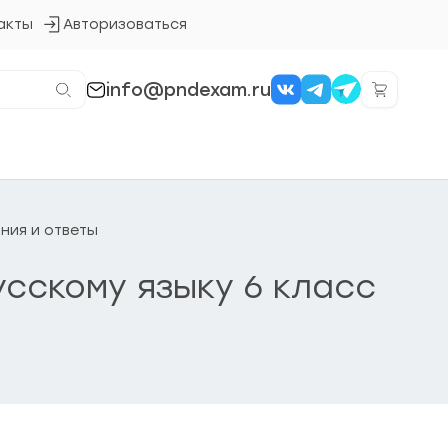
акты
Авторизоваться
Кнопка
входа
в
систему
info@pndexam.ru
ания и ответы
усскому языку 6 класс