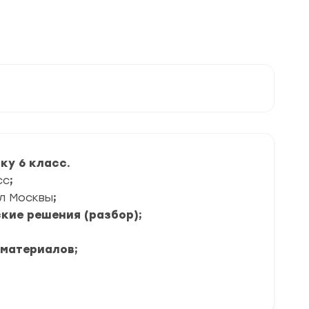
ку 6 класс.
сс
;
л Москвы
;
кие решения (разбор);
 материалов;