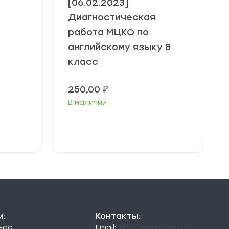
[06.02.2023]
Диагностическая
работа МЦКО по
английскому языку 8
класс
250,00
₽
В наличии
В корзину
и:
Контакты:
 нас
Email:
info@pndexam.ru