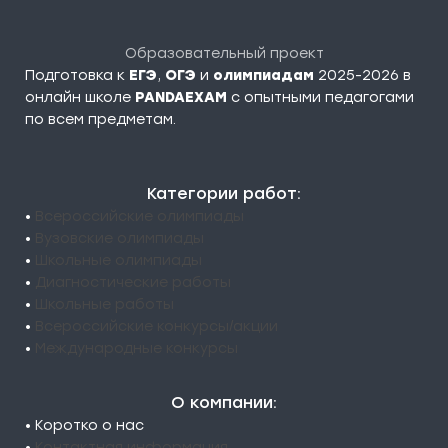
Образовательный проект
Подготовка к
ЕГЭ
,
ОГЭ
и
олимпиадам
2025-2026 в
онлайн школе
PANDAEXAM
c опытными педагогами
по всем предметам.
Категории работ:
•
Всероссийские олимпиады
•
Вузовские олимпиады
•
Школьные олимпиады
•
Диагностические работы
•
Школьные работы
•
Всероссийские конкурсы/акции
•
Международные конкурсы
О компании:
• Коротко о нас
•
Контактная информация