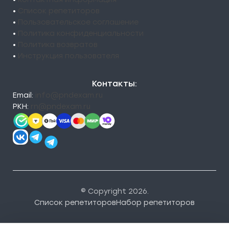
•
Список репетиторов
•
Пользовательское соглашение
•
Политика конфиденциальности
•
Политика возвратов
•
Инструкция пользователя
Контакты:
Email:
info@pndexam.ru
РКН:
rn@pndexam.ru
© Copyright 2026.
Список репетиторов
Набор репетиторов