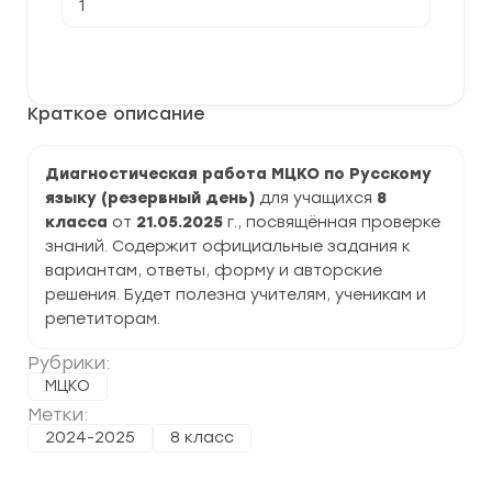
товара
[21.05.2025]
Диагностическая
В корзину
работа
МЦКО
по
Краткое описание
Русскому
языку
8
класс
Диагностическая работа МЦКО по Русскому
задания
языку (резервный день)
для учащихся
8
и
ответы
класса
от
21.05.2025
г., посвящённая проверке
знаний. Содержит официальные задания к
вариантам, ответы, форму и авторские
решения. Будет полезна учителям, ученикам и
репетиторам.
Рубрики:
МЦКО
Метки:
2024-2025
8 класс