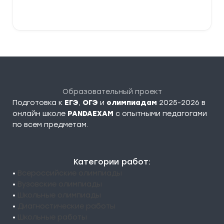
Выберите параметры
Образовательный проект
Подготовка к
ЕГЭ
,
ОГЭ
и
олимпиадам
2025-2026 в
онлайн школе
PANDAEXAM
c опытными педагогами
по всем предметам.
Категории работ:
•
Всероссийские олимпиады
•
Вузовские олимпиады
•
Школьные олимпиады
•
Диагностические работы
•
Школьные работы