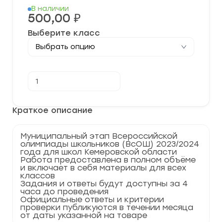
В наличии
500,00
₽
Выберите класс
Количество
В корзину
товара
[21.11.2023]
Муниципальный
этап
Краткое описание
по
Математике
2023-
Муниципальный этап Всероссийской
2024
олимпиады школьников (ВсОШ) 2023/2024
учебный
года для школ Кемеровской области
год
Работа предоставлена в полном объёме
по
и включает в себя материалы для всех
Кемеровской
классов
области
Задания и ответы будут доступны за 4
42
часа до проведения
регион
Официальные ответы и критерии
проверки публикуются в течении месяца
от даты указанной на товаре