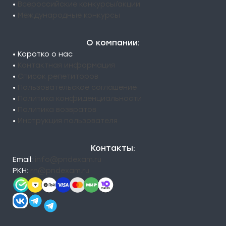
•
Всероссийские конкурсы/акции
•
Международные конкурсы
О компании:
• Коротко о нас
•
Контактная информация
•
Список репетиторов
•
Пользовательское соглашение
•
Политика конфиденциальности
•
Политика возвратов
•
Инструкция пользователя
Контакты:
Email:
info@pndexam.ru
РКН:
rn@pndexam.ru