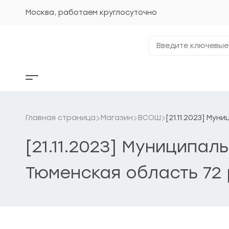
Перейти
к
Москва, работаем круглосуточно
содержанию
Введите
ключевые
фразы...
Кнопка
бокового
меню
Главная страница
Магазин
ВСОШ
[21.11.2023] Му
[21.11.2023] Муниципал
Тюменская область 72