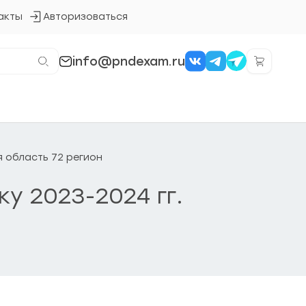
акты
Авторизоваться
Кнопка
входа
в
систему
info@pndexam.ru
я область 72 регион
ку 2023-2024 гг.