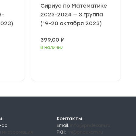
Сириус по Математике
3-
2023-2024 — 3 группа
2023)
(19-20 октября 2023)
Диапазон
399,00
₽
цен:
В наличии
49,00 ₽
–
79,00 ₽
Выберите
параметры
и:
Контакты:
 нас
Email:
info@pndexam.ru
я информация
РКН:
rn@pndexam.ru