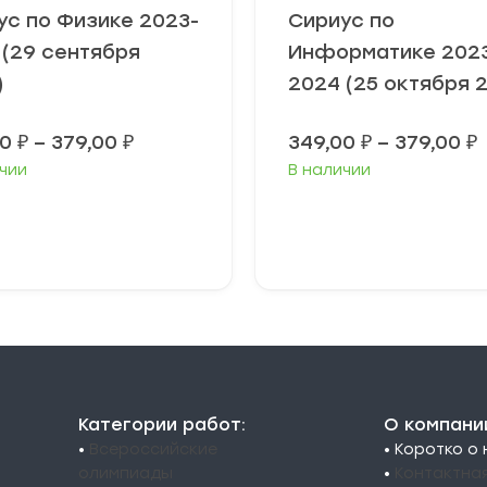
ус по Физике 2023-
Сириус по
 (29 сентября
Информатике 202
)
2024 (25 октября 
Диапазон
00
₽
–
379,00
₽
349,00
₽
–
379,00
₽
цен:
чии
В наличии
349,00 ₽
3
–
379,00 ₽
3
ыберите
Выберите
араметры
параметры
Категории работ:
О компани
•
Всероссийские
• Коротко о
олимпиады
•
Контактна