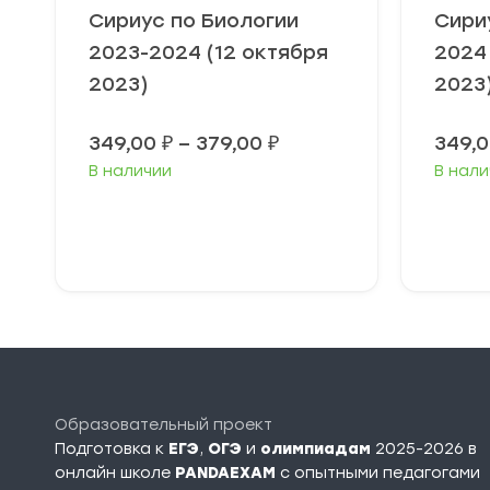
Сириус по Биологии
Сири
2023-2024 (12 октября
2024
2023)
2023
Диапазон
349,00
₽
–
379,00
₽
349,
цен:
В наличии
В нали
349,00 ₽
–
379,00 ₽
Выберите
В
параметры
п
Образовательный проект
Подготовка к
ЕГЭ
,
ОГЭ
и
олимпиадам
2025-2026 в
онлайн школе
PANDAEXAM
c опытными педагогами