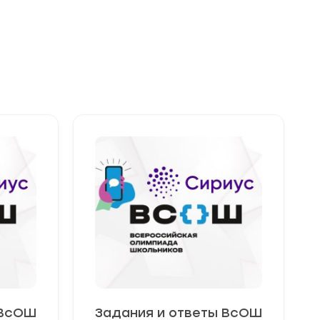
 ВсОШ
Задания и ответы ВсОШ