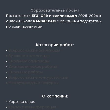
Образовательный проект
Подготовка к
ЕГЭ
,
ОГЭ
и
олимпиадам
2025-2026 в
онлайн школе
PANDAEXAM
c опытными педагогами
по всем предметам.
Категории работ:
•
Всероссийские олимпиады
•
Вузовские олимпиады
•
Школьные олимпиады
•
Диагностические работы
•
Школьные работы
•
Всероссийские конкурсы/акции
•
Международные конкурсы
О компании:
• Коротко о нас
•
Контактная информация