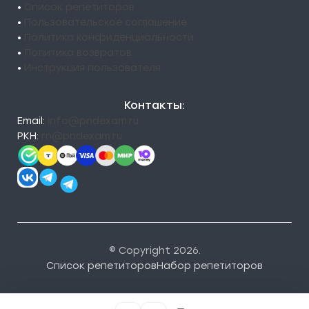
•
Список репетиторов
•
Пользовательское соглашение
•
Политика конфиденциальности
•
Политика возвратов
•
Инструкция пользователя
Контакты:
Email:
info@pndexam.ru
РКН:
rn@pndexam.ru
© Copyright 2026.
Список репетиторов
Набор репетиторов