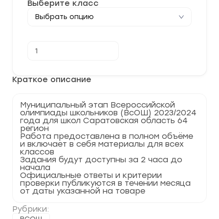
Выберите класс
Количество
В корзину
товара
[21.11.2023]
Муниципальный
этап
Краткое описание
по
ОБЖ
2023-
Муниципальный этап Всероссийской
2024
олимпиады школьников (ВсОШ) 2023/2024
г.
года для школ Саратовская область 64
Саратовская
регион
область
Работа предоставлена в полном объёме
64
и включает в себя материалы для всех
регион
классов
Задания будут доступны за 2 часа до
начала
Официальные ответы и критерии
проверки публикуются в течении месяца
от даты указанной на товаре
Рубрики: