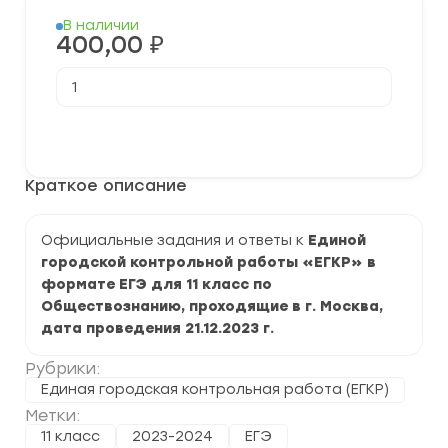
В наличии
400,00
₽
Количество
товара
[21.12.2023]
Единая
В корзину
городская
контрольная
работа
Краткое описание
в
формате
ЕГЭ
по
Официальные задания и ответы к
Единой
Обществознанию
городской контрольной работы «ЕГКР» в
задания
и
формате ЕГЭ для 11 класс по
ответы
Обществознанию, проходящие в г. Москва,
дата проведения 21.12.2023 г.
Рубрики:
Единая городская контрольная работа (ЕГКР)
Метки:
11 класс
2023-2024
ЕГЭ