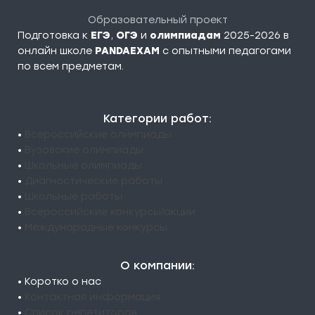
Образовательный проект
Подготовка к
ЕГЭ
,
ОГЭ
и
олимпиадам
2025-2026 в
онлайн школе
PANDAEXAM
c опытными педагогами
по всем предметам.
Категории работ:
•
Всероссийские олимпиады
•
Вузовские олимпиады
•
Школьные олимпиады
•
Диагностические работы
•
Школьные работы
•
Всероссийские конкурсы/акции
•
Международные конкурсы
О компании:
• Коротко о нас
•
Контактная информация
•
Список репетиторов