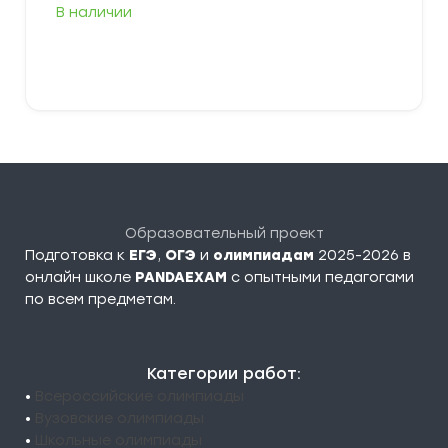
В наличии
В корзину
Образовательный проект
Подготовка к
ЕГЭ
,
ОГЭ
и
олимпиадам
2025-2026 в
онлайн школе
PANDAEXAM
c опытными педагогами
по всем предметам.
Категории работ:
•
Всероссийские олимпиады
•
Вузовские олимпиады
•
Школьные олимпиады