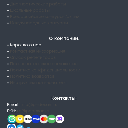
•
Диагностические работы
•
Школьные работы
•
Всероссийские конкурсы/акции
•
Международные конкурсы
О компании:
• Коротко о нас
•
Контактная информация
•
Список репетиторов
•
Пользовательское соглашение
•
Политика конфиденциальности
•
Политика возвратов
•
Инструкция пользователя
Контакты:
Email:
info@pndexam.ru
РКН:
rn@pndexam.ru