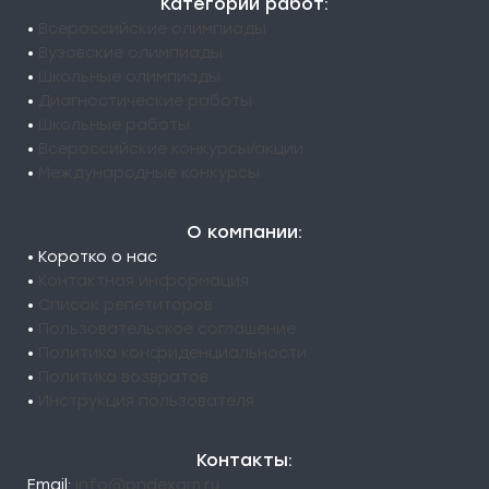
Категории работ:
•
Всероссийские олимпиады
•
Вузовские олимпиады
•
Школьные олимпиады
•
Диагностические работы
•
Школьные работы
•
Всероссийские конкурсы/акции
•
Международные конкурсы
О компании:
• Коротко о нас
•
Контактная информация
•
Список репетиторов
•
Пользовательское соглашение
•
Политика конфиденциальности
•
Политика возвратов
•
Инструкция пользователя
Контакты:
Email:
info@pndexam.ru