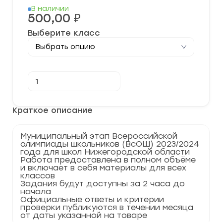
В наличии
500,00
₽
Выберите класс
Количество
В корзину
товара
[21.11.2023]
Муниципальный
этап
Краткое описание
по
Математике
2023-
Муниципальный этап Всероссийской
2024
олимпиады школьников (ВсОШ) 2023/2024
учебный
года для школ Нижегородской области
год
Работа предоставлена в полном объёме
по
и включает в себя материалы для всех
Нижегородской
классов
области
Задания будут доступны за 2 часа до
52
начала
регион
Официальные ответы и критерии
проверки публикуются в течении месяца
от даты указанной на товаре