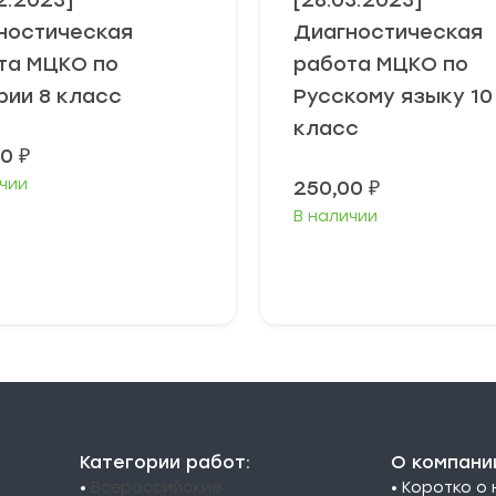
2.2023]
[28.03.2023]
ностическая
Диагностическая
та МЦКО по
работа МЦКО по
рии 8 класс
Русскому языку 10
класс
00
₽
чии
250,00
₽
В наличии
В корзину
В корзину
Категории работ:
О компани
•
Всероссийские
• Коротко о