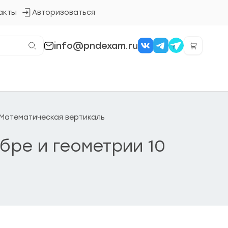
акты
Авторизоваться
Кнопка
входа
в
систему
info@pndexam.ru
. Математическая вертикаль
бре и геометрии 10