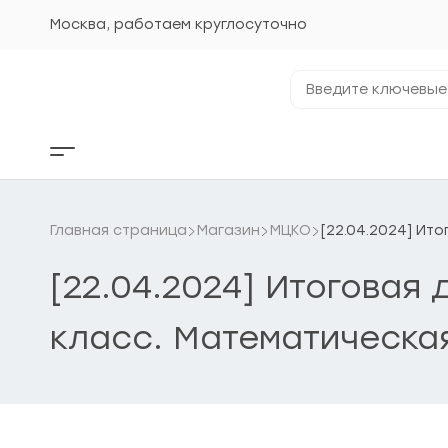
Перейти
к
Москва, работаем круглосуточно
содержанию
Введите
ключевые
фразы...
Кнопка
бокового
меню
Главная страница
Магазин
МЦКО
[22.04.2024] Ит
[22.04.2024] Итоговая
класс. Математическа