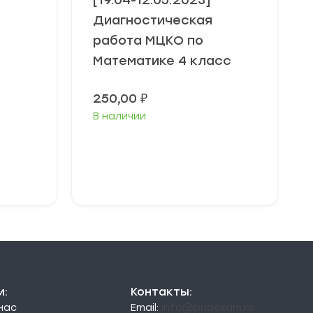
[19.04-12.05.2023]
Диагностическая
работа МЦКО по
Математике 4 класс
250,00
₽
В наличии
В корзину
и:
Контакты:
 нас
Email:
info@pndexam.ru