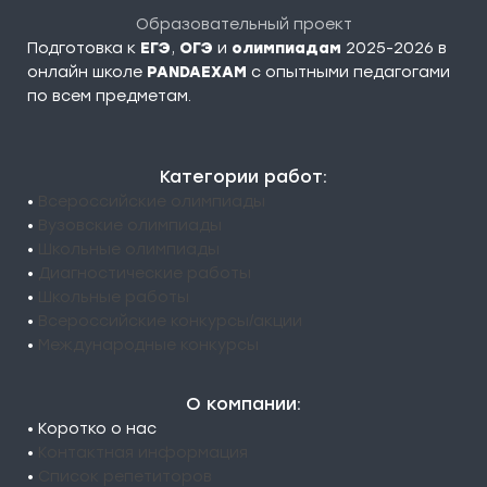
Образовательный проект
Подготовка к
ЕГЭ
,
ОГЭ
и
олимпиадам
2025-2026 в
онлайн школе
PANDAEXAM
c опытными педагогами
по всем предметам.
Категории работ:
•
Всероссийские олимпиады
•
Вузовские олимпиады
•
Школьные олимпиады
•
Диагностические работы
•
Школьные работы
•
Всероссийские конкурсы/акции
•
Международные конкурсы
О компании:
• Коротко о нас
•
Контактная информация
•
Список репетиторов