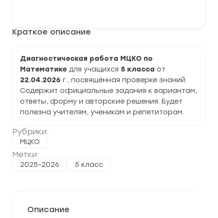
Диагностическая
В корзину
работа
МЦКО
по
Краткое описание
Математике
5
класс
задания,
Диагностическая работа МЦКО по
ответы
Математике
для учащихся
5 класса
от
22.04.2026
г., посвящённая проверке знаний.
Содержит официальные задания к вариантам,
ответы, форму и авторские решения. Будет
полезна учителям, ученикам и репетиторам.
Рубрики:
МЦКО
Метки:
2025-2026
5 класс
Описание