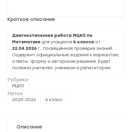
Диагностическая
В корзину
работа
МЦКО
по
Краткое описание
Математике
6
класс
задания,
Диагностическая работа МЦКО по
ответы
Математике
для учащихся
6 класса
от
22.04.2026
г., посвящённая проверке знаний.
Содержит официальные задания к вариантам,
ответы, форму и авторские решения. Будет
полезна учителям, ученикам и репетиторам.
Рубрики:
МЦКО
Метки:
2025-2026
6 класс
Описание