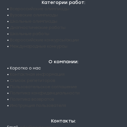
Категории работ:
•
Всероссийские олимпиады
•
Вузовские олимпиады
•
Школьные олимпиады
•
Диагностические работы
•
Школьные работы
•
Всероссийские конкурсы/акции
•
Международные конкурсы
О компании:
• Коротко о нас
•
Контактная информация
•
Список репетиторов
•
Пользовательское соглашение
•
Политика конфиденциальности
•
Политика возвратов
•
Инструкция пользователя
Контакты: