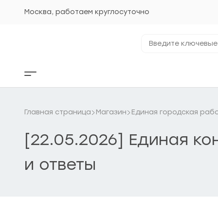
Перейти
к
Москва, работаем круглосуточно
содержанию
Введите
ключевые
фразы...
Кнопка
бокового
меню
Главная страница
Магазин
Единая городская рабо
[22.05.2026] Единая к
и ответы