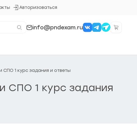
акты
Авторизоваться
Кнопка
входа
в
систему
info@pndexam.ru
и СПО 1 курс задания и ответы
ии СПО 1 курс задания