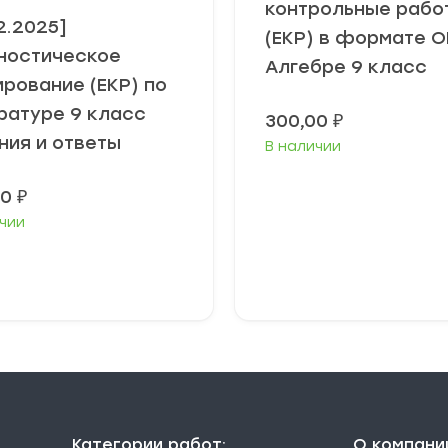
контрольные рабо
2.2025]
(ЕКР) в формате О
ностическое
Алгебре 9 класс
ирование (ЕКР) по
ратуре 9 класс
300,00
₽
ния и ответы
В наличии
00
₽
чии
В корзину
В корзину
Категории работ:
О компани