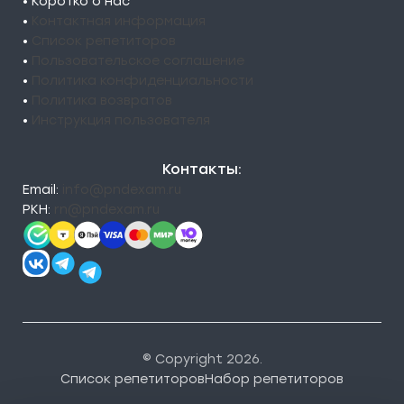
• Коротко о нас
•
Контактная информация
•
Список репетиторов
•
Пользовательское соглашение
•
Политика конфиденциальности
•
Политика возвратов
•
Инструкция пользователя
Контакты:
Email:
info@pndexam.ru
РКН:
rn@pndexam.ru
© Copyright 2026.
Список репетиторов
Набор репетиторов