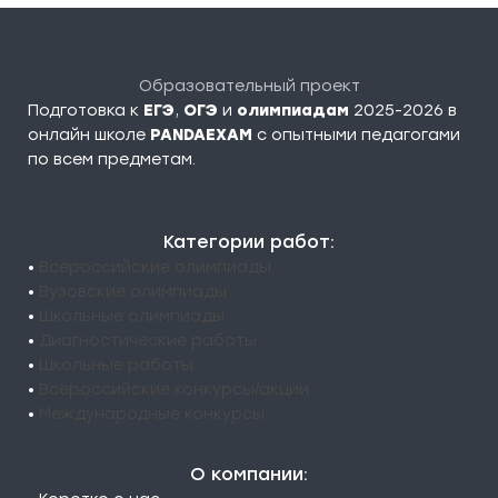
Образовательный проект
Подготовка к
ЕГЭ
,
ОГЭ
и
олимпиадам
2025-2026 в
онлайн школе
PANDAEXAM
c опытными педагогами
по всем предметам.
Категории работ:
•
Всероссийские олимпиады
•
Вузовские олимпиады
•
Школьные олимпиады
•
Диагностические работы
•
Школьные работы
•
Всероссийские конкурсы/акции
•
Международные конкурсы
О компании: