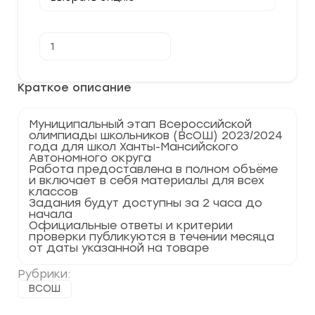
Количество
В корзину
товара
[22.11.2023]
Муниципальный
этап
Краткое описание
по
Обществознанию
2023-
Муниципальный этап Всероссийской
2024
олимпиады школьников (ВсОШ) 2023/2024
г.
года для школ Ханты-Мансийского
ХМАО
Автономного округа
86
Работа предоставлена в полном объёме
регион
и включает в себя материалы для всех
классов
Задания будут доступны за 2 часа до
начала
Официальные ответы и критерии
проверки публикуются в течении месяца
от даты указанной на товаре
Рубрики:
ВСОШ