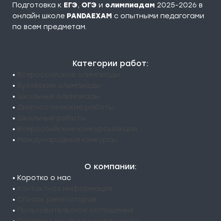
Подготовка к
ЕГЭ
,
ОГЭ
и
олимпиадам
2025-2026 в
онлайн школе
PANDAEXAM
c опытными педагогами
по всем предметам.
Категории работ:
•
Всероссийские олимпиады
•
Вузовские олимпиады
•
Школьные олимпиады
•
Диагностические работы
•
Школьные работы
•
Всероссийские конкурсы/акции
•
Международные конкурсы
О компании:
• Коротко о нас
•
Контактная информация
•
Список репетиторов
•
Пользовательское соглашение