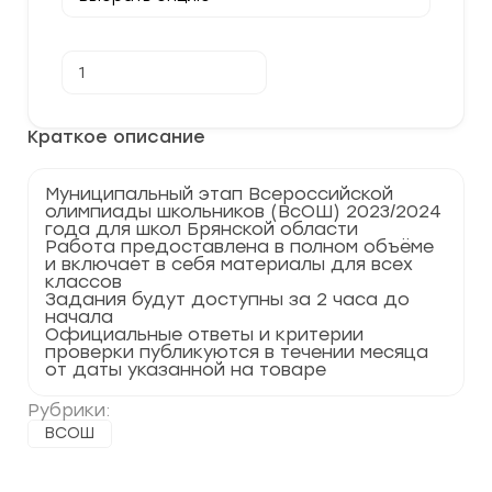
Количество
В корзину
товара
[22.11.2023]
Муниципальный
этап
Краткое описание
по
Праву
2023-
Муниципальный этап Всероссийской
2024
олимпиады школьников (ВсОШ) 2023/2024
Брянская
года для школ Брянской области
область
Работа предоставлена в полном объёме
32
и включает в себя материалы для всех
регион
классов
Задания будут доступны за 2 часа до
начала
Официальные ответы и критерии
проверки публикуются в течении месяца
от даты указанной на товаре
Рубрики:
ВСОШ