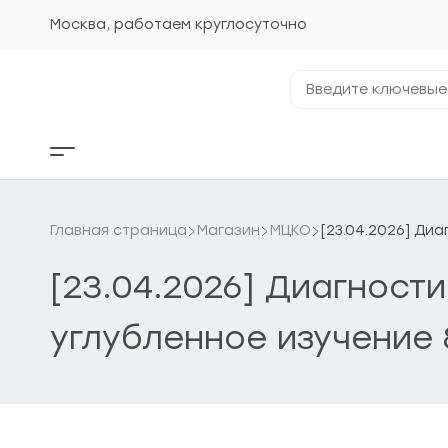
Перейти
к
Москва, работаем круглосуточно
содержанию
Введите
ключевые
фразы...
Кнопка
бокового
меню
Главная страница
Магазин
МЦКО
[23.04.2026] Ди
[23.04.2026] Диагност
углубленное изучение 