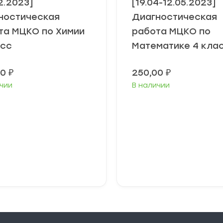
2.2023]
[19.04-12.05.2023]
ностическая
Диагностическая
та МЦКО по Химии
работа МЦКО по
асс
Математике 4 кла
00
₽
250,00
₽
чии
В наличии
В корзину
В корзину