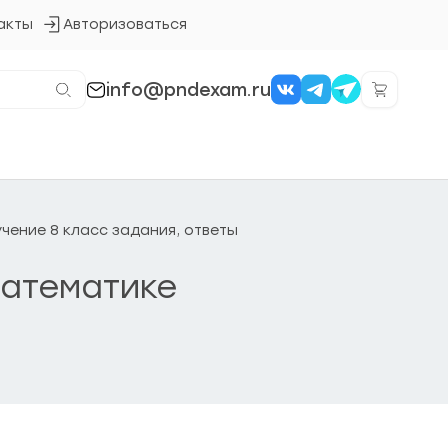
акты
Авторизоваться
Кнопка
входа
в
систему
info@pndexam.ru
чение 8 класс задания, ответы
Математике