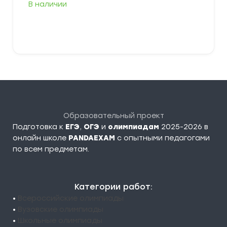
В наличии
349,00 ₽
–
379,00 ₽
Выберите параметры
Образовательный проект
Подготовка к
ЕГЭ
,
ОГЭ
и
олимпиадам
2025-2026 в
онлайн школе
PANDAEXAM
c опытными педагогами
по всем предметам.
Категории работ:
•
Всероссийские олимпиады
•
Вузовские олимпиады
•
Школьные олимпиады