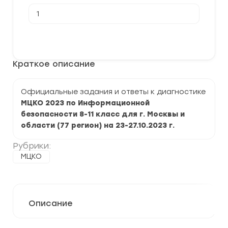
Количество
товара
[23-
27.10.2023]
В корзину
Официальная
диагностическая
работа
Краткое описание
МЦКО
по
Информационной
безопасности
Официальные задания и ответы к диагностике
8-
МЦКО 2023 по Информационной
11
класс
безопасности 8-11 класс для г. Москвы и
области (77 регион) на 23-27.10.2023 г.
Рубрики:
МЦКО
Описание