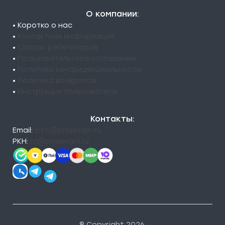
О компании:
• Коротко о нас
•
Контактная информация
•
Список репетиторов
•
Пользовательское соглашение
•
Политика конфиденциальности
•
Политика возвратов
•
Инструкция пользователя
Контакты:
Email:
info@pndexam.ru
РКН:
rn@pndexam.ru
© Copyright 2026.