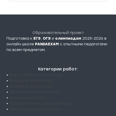
Образовательный проект
Подготовка к
ЕГЭ
,
ОГЭ
и
олимпиадам
2025-2026 в
онлайн школе
PANDAEXAM
c опытными педагогами
по всем предметам.
Категории работ:
•
Всероссийские олимпиады
•
Вузовские олимпиады
•
Школьные олимпиады
•
Диагностические работы
•
Школьные работы
•
Всероссийские конкурсы/акции
•
Международные конкурсы