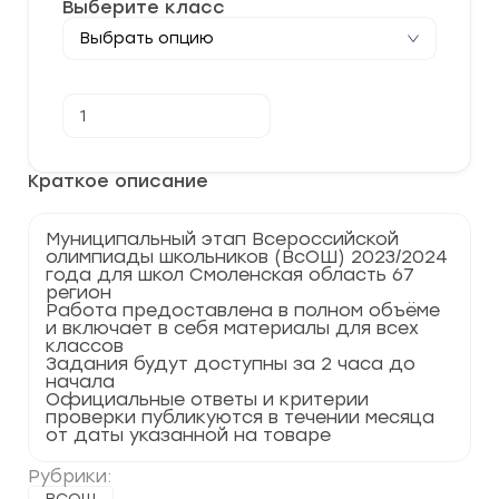
Выберите класс
Количество
В корзину
товара
[24.11.2023]
Муниципальный
этап
Краткое описание
по
Астрономии
2023-
Муниципальный этап Всероссийской
2024
олимпиады школьников (ВсОШ) 2023/2024
г.
года для школ Смоленская область 67
Смоленская
регион
область
Работа предоставлена в полном объёме
67
и включает в себя материалы для всех
регион
классов
Задания будут доступны за 2 часа до
начала
Официальные ответы и критерии
проверки публикуются в течении месяца
от даты указанной на товаре
Рубрики: