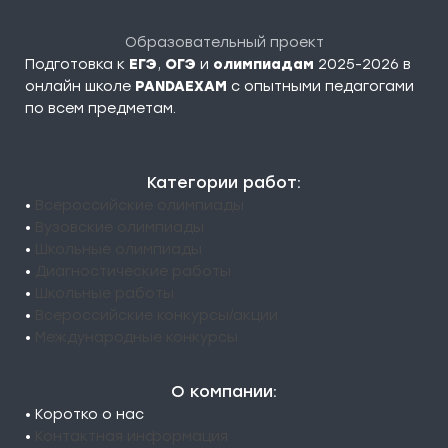
Образовательный проект
Подготовка к
ЕГЭ
,
ОГЭ
и
олимпиадам
2025-2026 в
онлайн школе
PANDAEXAM
c опытными педагогами
по всем предметам.
Категории работ:
•
Всероссийские олимпиады
•
Вузовские олимпиады
•
Школьные олимпиады
•
Диагностические работы
•
Школьные работы
•
Всероссийские конкурсы/акции
•
Международные конкурсы
О компании:
• Коротко о нас
•
Контактная информация