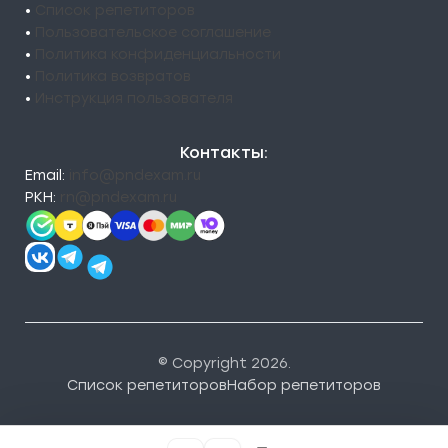
•
Список репетиторов
•
Пользовательское соглашение
•
Политика конфиденциальности
•
Политика возвратов
•
Инструкция пользователя
Контакты:
Email:
info@pndexam.ru
РКН:
rn@pndexam.ru
© Copyright 2026.
Список репетиторов
Набор репетиторов