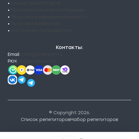
•
Список репетиторов
•
Пользовательское соглашение
•
Политика конфиденциальности
•
Политика возвратов
•
Инструкция пользователя
Контакты:
Email:
info@pndexam.ru
РКН:
rn@pndexam.ru
© Copyright 2026.
Список репетиторов
Набор репетиторов