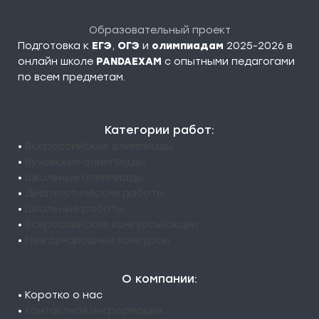
Образовательный проект
Подготовка к
ЕГЭ
,
ОГЭ
и
олимпиадам
2025-2026 в
онлайн школе
PANDAEXAM
c опытными педагогами
по всем предметам.
Категории работ:
•
Всероссийские олимпиады
•
Вузовские олимпиады
•
Школьные олимпиады
•
Диагностические работы
•
Школьные работы
•
Всероссийские конкурсы/акции
•
Международные конкурсы
О компании:
• Коротко о нас
•
Контактная информация