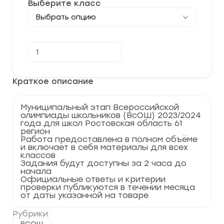
Выберите класс
Количество
В корзину
товара
[24.11.2023]
Муниципальный
этап
Краткое описание
по
Литературе
2023-
Муниципальный этап Всероссийской
2024
олимпиады школьников (ВсОШ) 2023/2024
г.
года для школ Ростовская область 61
Ростовская
регион
область
Работа предоставлена в полном объёме
61
и включает в себя материалы для всех
регион
классов
Задания будут доступны за 2 часа до
начала
Официальные ответы и критерии
проверки публикуются в течении месяца
от даты указанной на товаре
Рубрики: