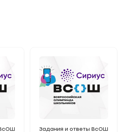
краю
24
регион
 ВсОШ
Задания и ответы ВсОШ