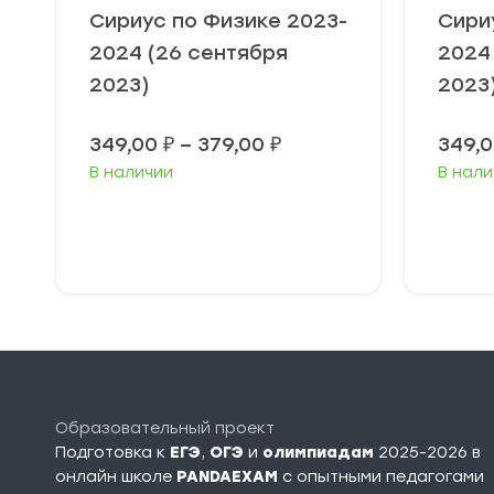
Сириус по Физике 2023-
Сири
2024 (26 сентября
2024
2023)
2023
Диапазон
349,00
₽
–
379,00
₽
349,
цен:
В наличии
В нали
349,00 ₽
–
379,00 ₽
Выберите
В
параметры
п
Образовательный проект
Подготовка к
ЕГЭ
,
ОГЭ
и
олимпиадам
2025-2026 в
онлайн школе
PANDAEXAM
c опытными педагогами