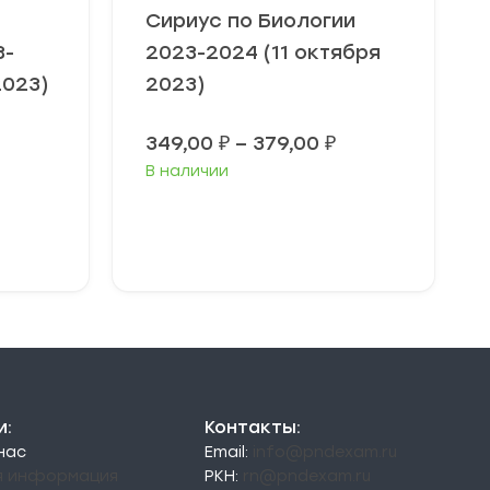
Сириус по Биологии
3-
2023-2024 (11 октября
2023)
2023)
Диапазон
349,00
₽
–
379,00
₽
цен:
В наличии
349,00 ₽
–
379,00 ₽
Выберите
параметры
и:
Контакты:
 нас
Email:
info@pndexam.ru
я информация
РКН:
rn@pndexam.ru