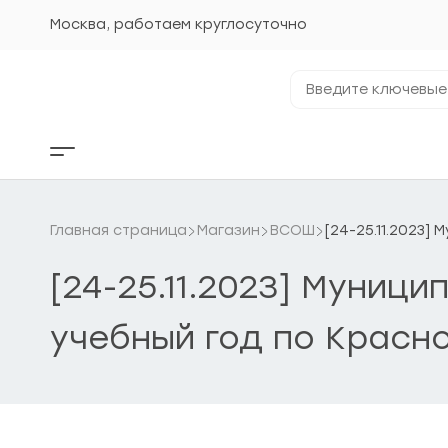
Перейти
к
Москва, работаем круглосуточно
содержанию
Введите
ключевые
фразы...
Кнопка
бокового
меню
Главная страница
Магазин
ВСОШ
[24-25.11.2023]
[24-25.11.2023] Муниц
учебный год по Красн