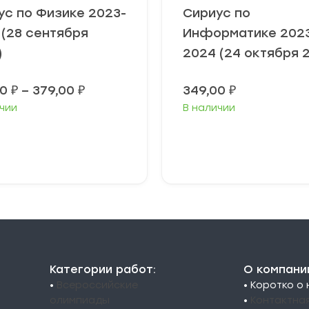
ус по Физике 2023-
Сириус по
 (28 сентября
Информатике 202
)
2024 (24 октября 
Диапазон
00
₽
–
379,00
₽
349,00
₽
цен:
чии
В наличии
349,00 ₽
–
379,00 ₽
ыберите
Выберите
араметры
параметры
Категории работ:
О компани
•
Всероссийские
• Коротко о
олимпиады
•
Контактна