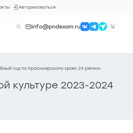
акты
Авторизоваться
Кнопка
входа
в
систему
info@pndexam.ru
чебный год по Красноярскому краю 24 регион
ой культуре 2023-2024