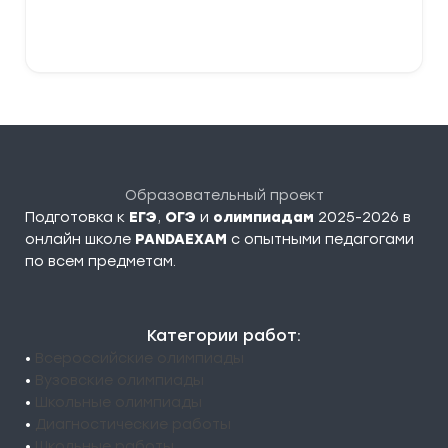
–
379,00 ₽
Выберите параметры
Образовательный проект
Подготовка к
ЕГЭ
,
ОГЭ
и
олимпиадам
2025-2026 в
онлайн школе
PANDAEXAM
c опытными педагогами
по всем предметам.
Категории работ:
•
Всероссийские олимпиады
•
Вузовские олимпиады
•
Школьные олимпиады
•
Диагностические работы
•
Школьные работы