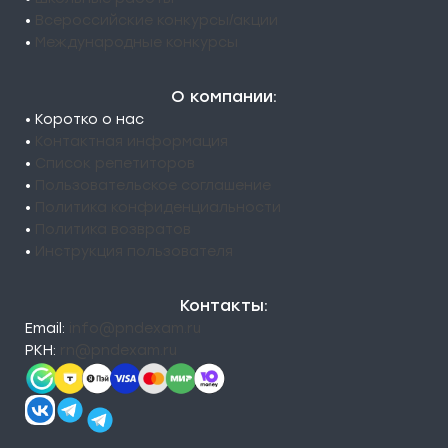
•
Всероссийские конкурсы/акции
•
Международные конкурсы
О компании:
• Коротко о нас
•
Контактная информация
•
Список репетиторов
•
Пользовательское соглашение
•
Политика конфиденциальности
•
Политика возвратов
•
Инструкция пользователя
Контакты:
Email:
info@pndexam.ru
РКН:
rn@pndexam.ru