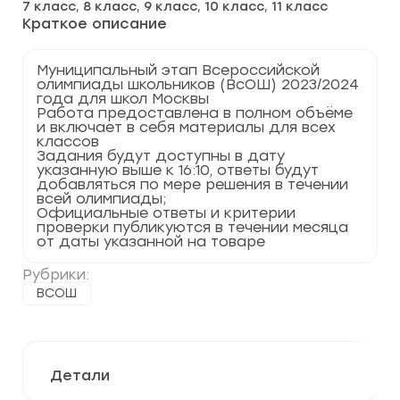
7 класс, 8 класс, 9 класс, 10 класс, 11 класс
2023-
2024
Краткое описание
г.
Москва
77
Муниципальный этап Всероссийской
регион
олимпиады школьников (ВсОШ) 2023/2024
года для школ Москвы
Работа предоставлена в полном объёме
и включает в себя материалы для всех
классов
Задания будут доступны в дату
указанную выше к 16:10, ответы будут
добавляться по мере решения в течении
всей олимпиады;
Официальные ответы и критерии
проверки публикуются в течении месяца
от даты указанной на товаре
Рубрики:
ВСОШ
Детали