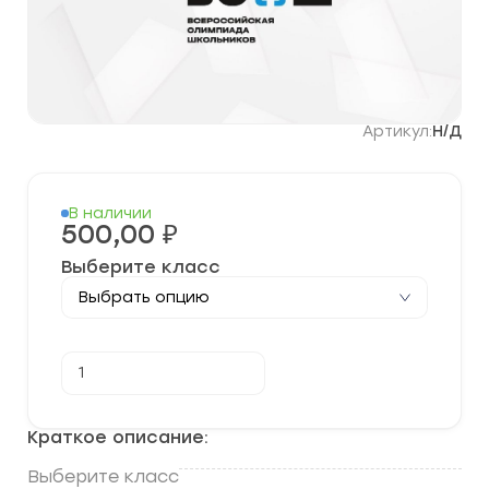
Артикул:
Н/Д
В наличии
500,00
₽
Выберите класс
Количество
В корзину
товара
[25.10.2023]
Муниципальный
этап
Краткое описание:
по
Немецкому
Выберите класс
языку