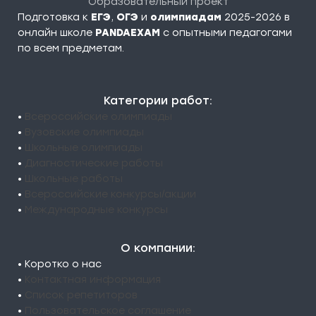
Образовательный проект
Подготовка к
ЕГЭ
,
ОГЭ
и
олимпиадам
2025-2026 в
онлайн школе
PANDAEXAM
c опытными педагогами
по всем предметам.
Категории работ:
•
Всероссийские олимпиады
•
Вузовские олимпиады
•
Школьные олимпиады
•
Диагностические работы
•
Школьные работы
•
Всероссийские конкурсы/акции
•
Международные конкурсы
О компании:
• Коротко о нас
•
Контактная информация
•
Список репетиторов
•
Пользовательское соглашение