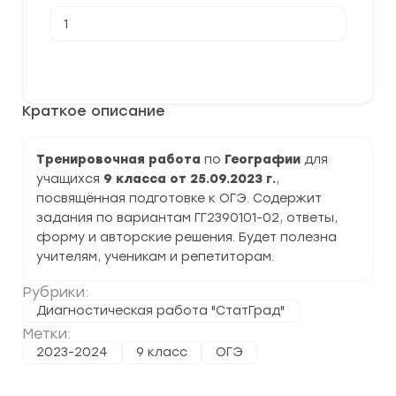
Количество
товара
[25.10.2023]
Тренировочная
В корзину
работа
№1
по
Краткое описание
Географии
9
класс
(ГГ2390101-
Тренировочная работа
по
Географии
для
02)
учащихся
9 класса от 25.09.2023 г.
,
задания
и
посвящённая подготовке к ОГЭ. Содержит
ответы
задания по вариантам ГГ2390101-02, ответы,
форму и авторские решения. Будет полезна
учителям, ученикам и репетиторам.
Рубрики:
Диагностическая работа "СтатГрад"
Метки:
2023-2024
9 класс
ОГЭ