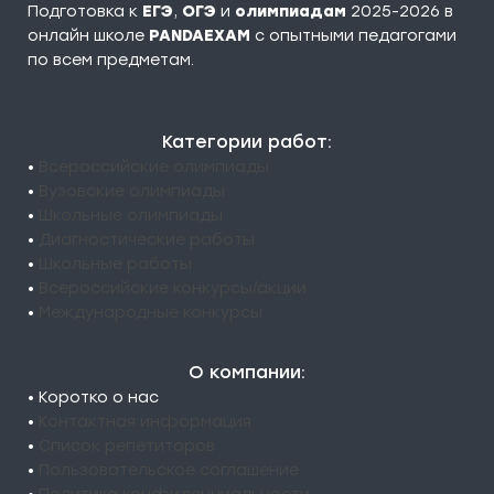
Подготовка к
ЕГЭ
,
ОГЭ
и
олимпиадам
2025-2026 в
онлайн школе
PANDAEXAM
c опытными педагогами
по всем предметам.
Категории работ:
•
Всероссийские олимпиады
•
Вузовские олимпиады
•
Школьные олимпиады
•
Диагностические работы
•
Школьные работы
•
Всероссийские конкурсы/акции
•
Международные конкурсы
О компании:
• Коротко о нас
•
Контактная информация
•
Список репетиторов
•
Пользовательское соглашение