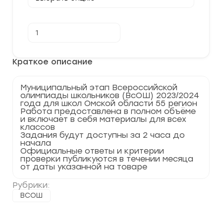
Количество
В корзину
товара
[25.11.2023]
Муниципальный
этап
Краткое описание
по
Биологии
2023-
Муниципальный этап Всероссийской
2024
олимпиады школьников (ВсОШ) 2023/2024
г.
года для школ Омской области 55 регион
Омская
Работа предоставлена в полном объёме
область
и включает в себя материалы для всех
55
классов
регион
Задания будут доступны за 2 часа до
начала
Официальные ответы и критерии
проверки публикуются в течении месяца
от даты указанной на товаре
Рубрики:
ВСОШ