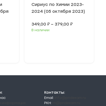
и
Сириус по Химии 2023-
ября
2024 (05 октября 2023)
Диапазон
349,00
₽
–
379,00
₽
цен:
Диапазон
В наличии
349,00 ₽
цен:
–
49,00 ₽
379,00 ₽
–
79,00 ₽
Выберите
параметры
и:
Контакты:
 нас
Email:
info@pndexam.ru
я информация
РКН:
rn@pndexam.ru