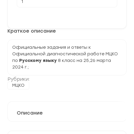
товара
[25-
26.03.2024]
В корзину
Официальная
диагностическая
работа
Краткое описание
МЦКО
по
Русскому
языку
Официальные задания и ответы к
8
Официальной диагностической работе МЦКО
класс
по
Русскому языку
8 класс на 25,26 марта
2024 г.;
Рубрики:
МЦКО
Описание