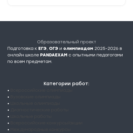
Образовательный проект
Подготовка к
ЕГЭ
,
ОГЭ
и
олимпиадам
2025-2026 в
онлайн школе
PANDAEXAM
c опытными педагогами
по всем предметам.
Категории работ:
•
Всероссийские олимпиады
•
Вузовские олимпиады
•
Школьные олимпиады
•
Диагностические работы
•
Школьные работы
•
Всероссийские конкурсы/акции
•
Международные конкурсы