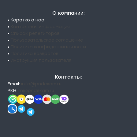
О компании:
• Коротко о нас
•
Контактная информация
•
Список репетиторов
•
Пользовательское соглашение
•
Политика конфиденциальности
•
Политика возвратов
•
Инструкция пользователя
Контакты:
Email:
info@pndexam.ru
РКН:
rn@pndexam.ru